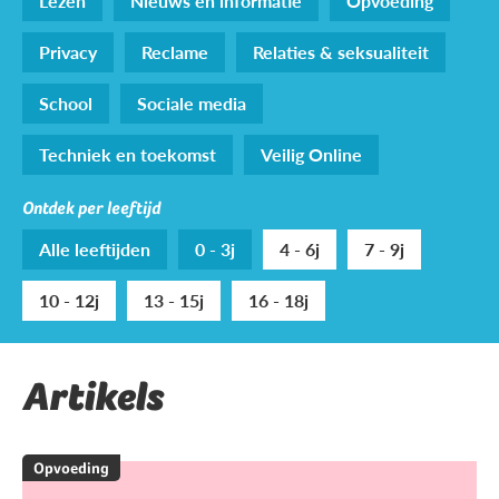
Lezen
Nieuws en informatie
Opvoeding
Privacy
Reclame
Relaties & seksualiteit
School
Sociale media
Techniek en toekomst
Veilig Online
Ontdek per leeftijd
Alle leeftijden
0 - 3j
4 - 6j
7 - 9j
10 - 12j
13 - 15j
16 - 18j
Artikels
Opvoeding