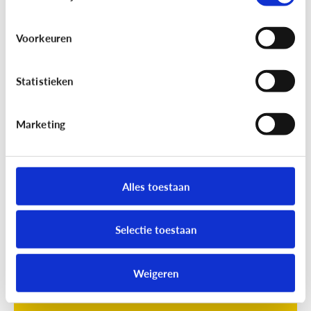
Voorkeuren
Statistieken
Marketing
Opvoeding
[Online quiz]
Waar is schermtijd
oké?
Alles toestaan
Selectie toestaan
Weigeren