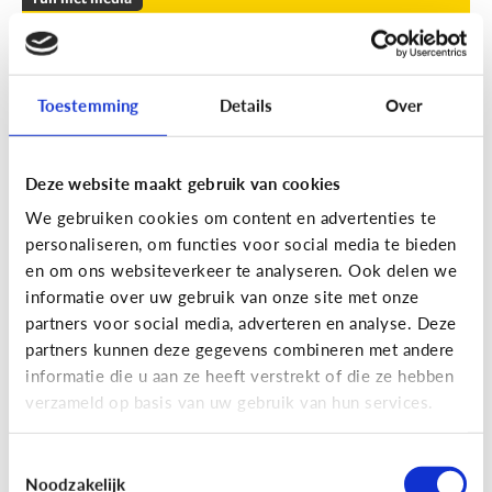
Leuke apps voor tieners om de
zomer door te komen
Toestemming
Details
Over
Geef je kind een duwtje in de rug met deze leuke
apps tegen verveling, waar ze op eigen houtje
mee aan de slag kunnen.
Deze website maakt gebruik van cookies
We gebruiken cookies om content en advertenties te
personaliseren, om functies voor social media te bieden
en om ons websiteverkeer te analyseren. Ook delen we
informatie over uw gebruik van onze site met onze
partners voor social media, adverteren en analyse. Deze
partners kunnen deze gegevens combineren met andere
Fun met media
informatie die u aan ze heeft verstrekt of die ze hebben
Fun met foto’s: zo boost je de
verzameld op basis van uw gebruik van hun services.
creativiteit van je kind
Toestemmingsselectie
Noodzakelijk