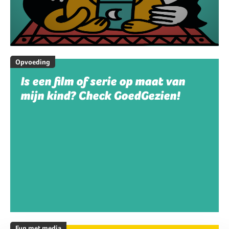
Opvoeding
Is een film of serie op maat van
mijn kind? Check GoedGezien!
Fun met media