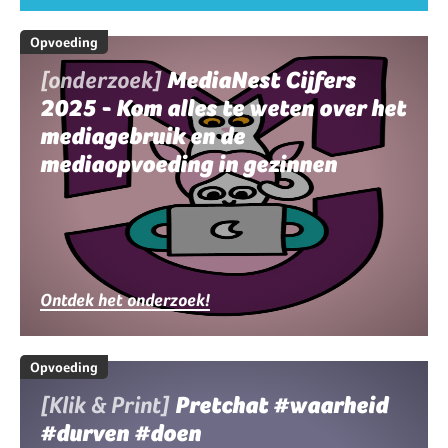
Opvoeding
[onderzoek]
MediaNest Cijfers
2025 - Kom alles te weten over het
mediagebruik en de
mediaopvoeding in gezinnen
Ontdek het onderzoek!
Opvoeding
[Klik & Print]
Pretchat #waarheid
#durven #doen