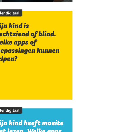
er digitaal
jn kind is
echtziend of blind.
elke apps of
oepassingen kunnen
elpen?
er digitaal
jn kind heeft moeite
t lezen. Welke apps