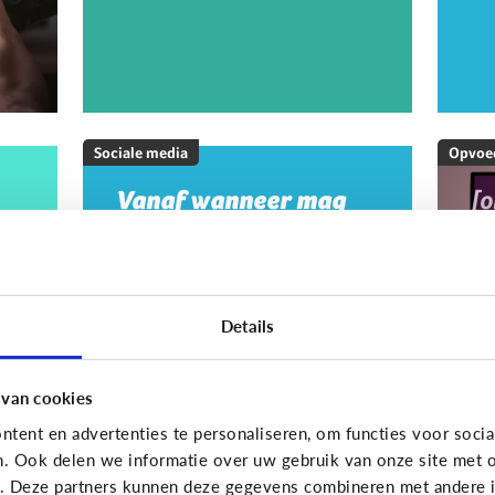
Sociale media
Opvoe
Vanaf wanneer mag
[
mijn kind op sociale
M
media?
20
w
m
Details
m
g
 van cookies
tent en advertenties te personaliseren, om functies voor socia
On
n. Ook delen we informatie over uw gebruik van onze site met o
e. Deze partners kunnen deze gegevens combineren met andere in