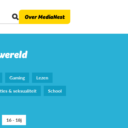
Over MediaNest
 wereld
Gaming
Lezen
ties & seksualiteit
School
16 - 18j