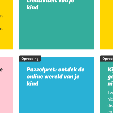
creativiteit van je
kind
en
n.
Opvoeding
Opvoe
e
Puzzelpret: ontdek de
K
online wereld van je
g
kind
ni
Twi
ni
de
en 