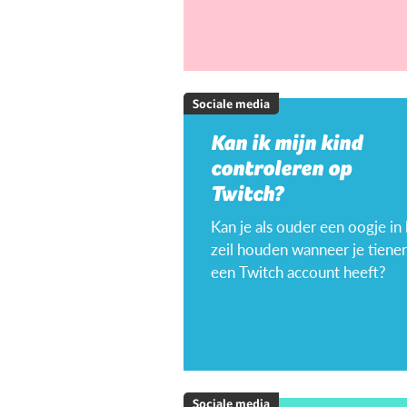
Sociale media
Kan ik mijn kind
controleren op
Twitch?
Kan je als ouder een oogje in
zeil houden wanneer je tiener
een Twitch account heeft?
Sociale media