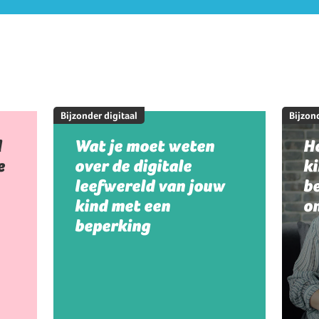
Bijzonder digitaal
Bijzond
d
Wat je moet weten
Ho
e
over de digitale
k
leefwereld van jouw
be
kind met een
on
beperking