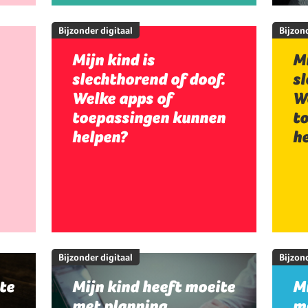
Bijzonder digitaal
Bijzond
Mijn kind is
Mi
slechthorend of doof.
sl
Welke apps of
W
toepassingen kunnen
t
helpen?
h
Bijzonder digitaal
Bijzond
te
Mijn kind heeft moeite
Mi
met planning,
me