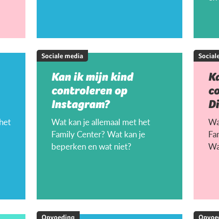
Sociale media
Social
Kan ik mijn kind
Ka
controleren op
c
Instagram?
D
 het
Wat kan je allemaal met het
Wat
Family Center? Wat kan je
Fa
beperken en wat niet?
Wa
Opvoeding
Opvoe