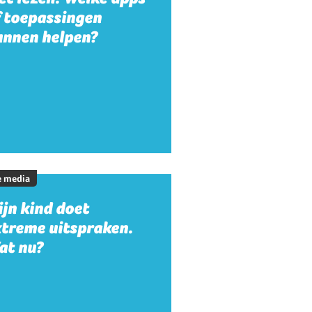
f toepassingen
unnen helpen?
e media
jn kind doet
xtreme uitspraken.
at nu?