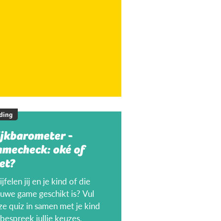
ding
ijkbarometer -
amecheck: oké of
et?
jfelen jij en je kind of die
euwe game geschikt is? Vul
ze quiz in samen met je kind
bespreek jullie keuzes.