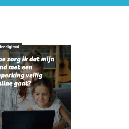
er digitaal
e zorg ik dat mijn
ind met een
perking veilig
line gaat?