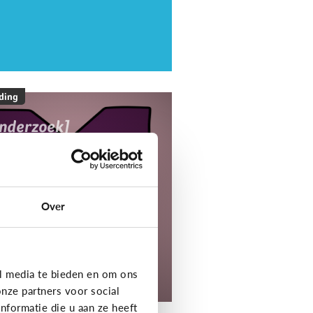
ding
onderzoek]
ediaNest Cijfers
25 - Kom alles te
eten over het
ediagebruik en de
Over
ediaopvoeding in
ezinnen
l media te bieden en om ons
tdek het onderzoek!
nze partners voor social
formatie die u aan ze heeft