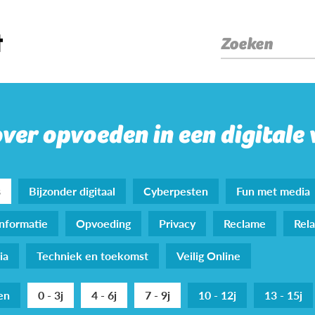
Zoeken
over opvoeden in een digitale
s
Bijzonder digitaal
Cyberpesten
Fun met media
nformatie
Opvoeding
Privacy
Reclame
Rela
ia
Techniek en toekomst
Veilig Online
den
0 - 3j
4 - 6j
7 - 9j
10 - 12j
13 - 15j