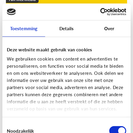
Leuke apps voor tieners om de
zomer door te komen
Toestemming
Details
Over
Geef je kind een duwtje in de rug met deze leuke
apps tegen verveling, waar ze op eigen houtje
mee aan de slag kunnen.
Deze website maakt gebruik van cookies
We gebruiken cookies om content en advertenties te
personaliseren, om functies voor social media te bieden
en om ons websiteverkeer te analyseren. Ook delen we
informatie over uw gebruik van onze site met onze
partners voor social media, adverteren en analyse. Deze
partners kunnen deze gegevens combineren met andere
Fun met media
informatie die u aan ze heeft verstrekt of die ze hebben
Fun met foto’s: zo boost je de
verzameld op basis van uw gebruik van hun services.
creativiteit van je kind
Toestemmingsselectie
Noodzakelijk