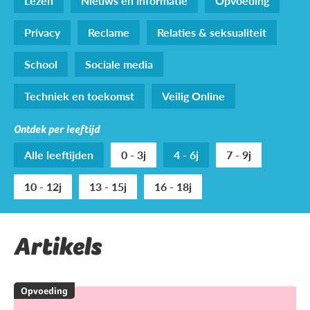
Lezen
Nieuws en informatie
Opvoeding
Privacy
Reclame
Relaties & seksualiteit
School
Sociale media
Techniek en toekomst
Veilig Online
Ontdek per leeftijd
Alle leeftijden
0 - 3j
4 - 6j
7 - 9j
10 - 12j
13 - 15j
16 - 18j
Artikels
Opvoeding