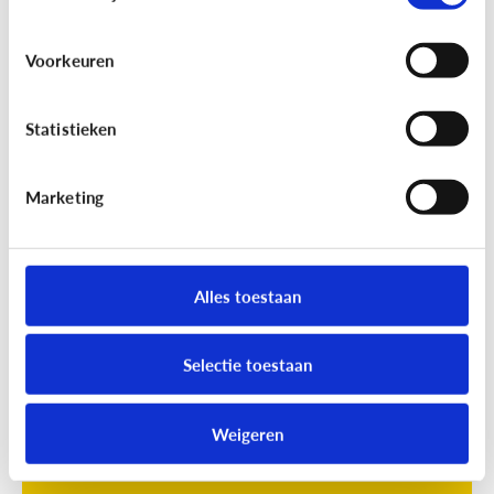
Voorkeuren
Statistieken
Marketing
Opvoeding
[Online quiz]
Waar is schermtijd
oké?
Alles toestaan
Selectie toestaan
Weigeren