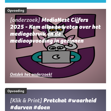
Opvoeding
[onderzoek]
MediaNest Cijfers
2025 - Kom alles te weten over het
mediagebruik en de
mediaopvoeding in gezinnen
Ontdek het onderzoek!
Opvoeding
[Klik & Print]
Pretchat #waarheid
#durven #doen