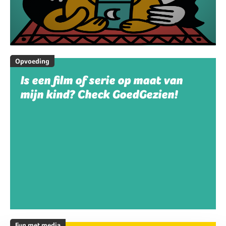
Opvoeding
Is een film of serie op maat van
mijn kind? Check GoedGezien!
Fun met media