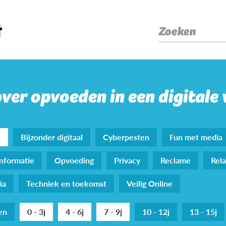
Zoeken
over opvoeden in een digitale
s
Bijzonder digitaal
Cyberpesten
Fun met media
nformatie
Opvoeding
Privacy
Reclame
Rela
ia
Techniek en toekomst
Veilig Online
den
0 - 3j
4 - 6j
7 - 9j
10 - 12j
13 - 15j