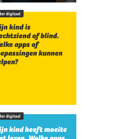
er digitaal
jn kind is
echtziend of blind.
elke apps of
oepassingen kunnen
elpen?
er digitaal
jn kind heeft moeite
t lezen. Welke apps