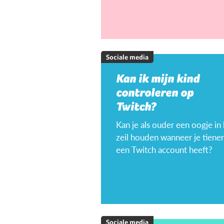
Sociale media
Kan ik mijn kind
controleren op
Twitch?
Kan je als ouder een oogje in
zeil houden wanneer je tiener
een Twitch account heeft?
Sociale media