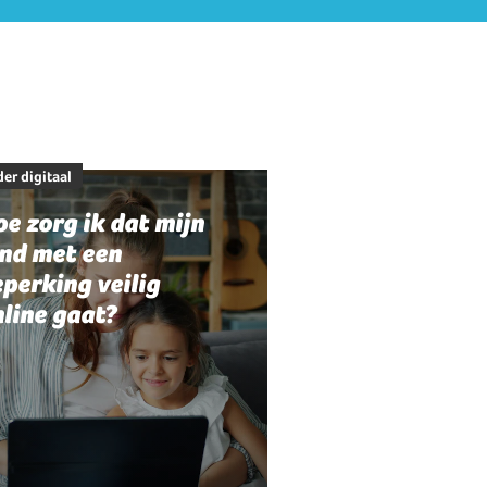
er digitaal
e zorg ik dat mijn
ind met een
perking veilig
line gaat?