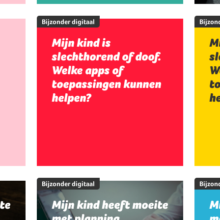
Bijzonder digitaal
Bijzond
Mijn kind is
Mi
slechthorend of doof.
sl
Welke apps of
W
toepassingen kunnen
t
helpen?
h
Bijzonder digitaal
Bijzond
te
Mijn kind heeft moeite
Mi
met planning,
me