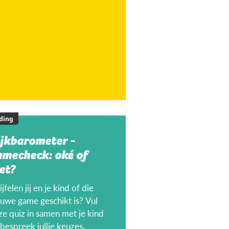
ding
ijkbarometer -
amecheck: oké of
et?
jfelen jij en je kind of die
euwe game geschikt is? Vul
ze quiz in samen met je kind
bespreek jullie keuzes.