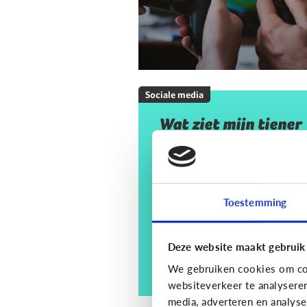
Sociale media
Wat ziet mijn tiener
op sociale media? En
moet ik mij daar
zorgen om maken?
Toestemming
Deze website maakt gebruik
We gebruiken cookies om con
websiteverkeer te analysere
media, adverteren en analys