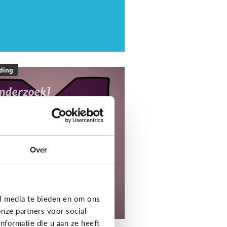
ding
onderzoek]
ediaNest Cijfers
25 - Kom alles te
eten over het
ediagebruik en de
Over
ediaopvoeding in
ezinnen
l media te bieden en om ons
tdek het onderzoek!
nze partners voor social
formatie die u aan ze heeft