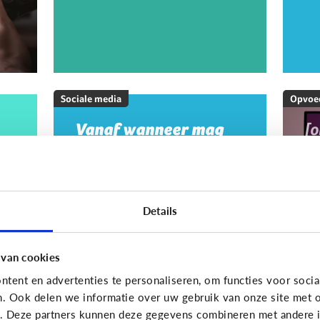
Sociale media
Opvoe
Vanaf wanneer mag
[
mijn kind op sociale
M
media?
20
w
m
Details
m
g
 van cookies
tent en advertenties te personaliseren, om functies voor socia
On
n. Ook delen we informatie over uw gebruik van onze site met o
e. Deze partners kunnen deze gegevens combineren met andere in