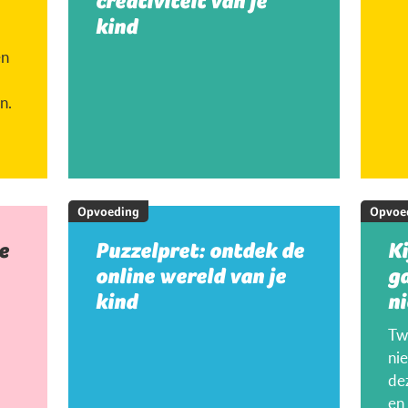
creativiteit van je
kind
en
n.
Opvoeding
Opvoe
e
Puzzelpret: ontdek de
K
online wereld van je
g
kind
ni
Twi
ni
de
en 