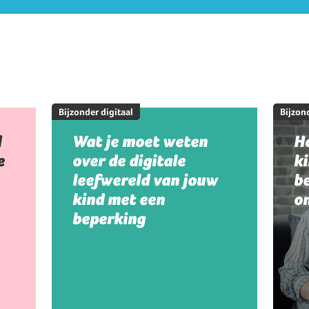
Bijzonder digitaal
Bijzond
d
Wat je moet weten
Ho
e
over de digitale
k
leefwereld van jouw
be
kind met een
on
beperking