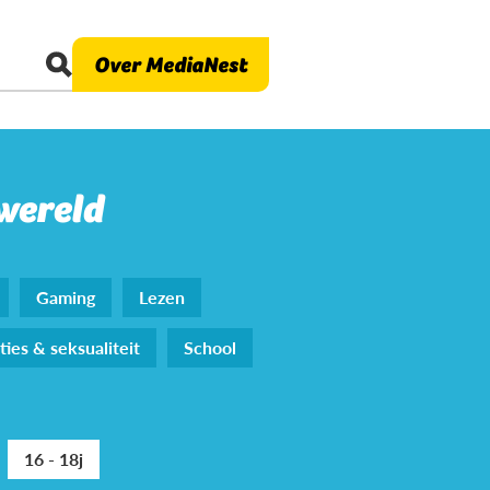
Over MediaNest
 wereld
Gaming
Lezen
ties & seksualiteit
School
16 - 18j