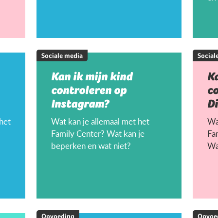
Sociale media
Social
Kan ik mijn kind
Ka
controleren op
c
Instagram?
D
 het
Wat kan je allemaal met het
Wat
Family Center? Wat kan je
Fa
beperken en wat niet?
Wa
Opvoeding
Opvoe