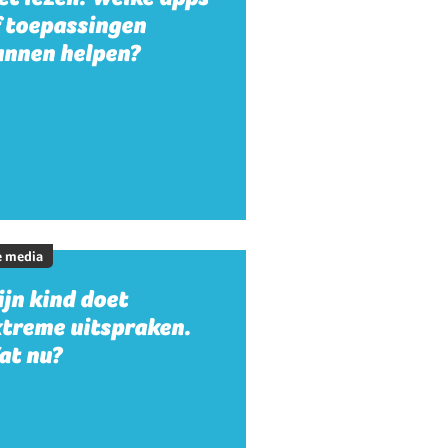
f toepassingen
unnen helpen?
e media
jn kind doet
xtreme uitspraken.
at nu?