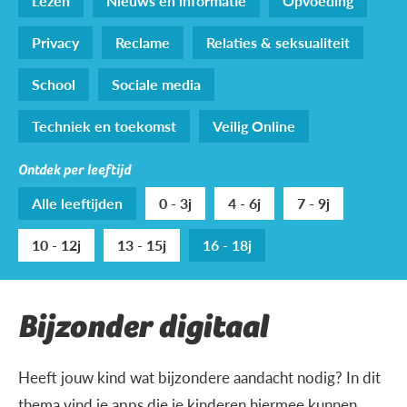
Lezen
Nieuws en informatie
Opvoeding
Privacy
Reclame
Relaties & seksualiteit
School
Sociale media
Techniek en toekomst
Veilig Online
Ontdek per leeftijd
Alle leeftijden
0 - 3j
4 - 6j
7 - 9j
10 - 12j
13 - 15j
16 - 18j
Bijzonder digitaal
Heeft jouw kind wat bijzondere aandacht nodig? In dit
thema vind je apps die je kinderen hiermee kunnen