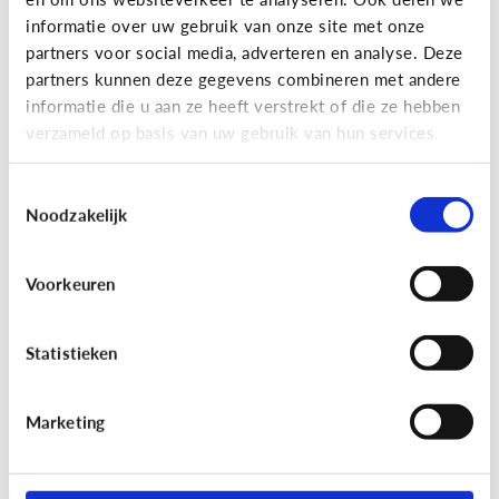
informatie over uw gebruik van onze site met onze
partners voor social media, adverteren en analyse. Deze
partners kunnen deze gegevens combineren met andere
Bijzonder digitaal
informatie die u aan ze heeft verstrekt of die ze hebben
Mijn kind is slechtziend of blind.
verzameld op basis van uw gebruik van hun services.
Welke apps of toepassingen
kunnen helpen?
Toestemmingsselectie
Noodzakelijk
Voorkeuren
Statistieken
Marketing
Bijzonder digitaal
Mijn kind heeft moeite met