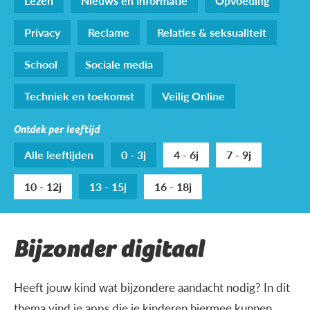
Lezen
Nieuws en informatie
Opvoeding
Privacy
Reclame
Relaties & seksualiteit
School
Sociale media
Techniek en toekomst
Veilig Online
Ontdek per leeftijd
Alle leeftijden
0 - 3j
4 - 6j
7 - 9j
10 - 12j
13 - 15j
16 - 18j
Bijzonder digitaal
Heeft jouw kind wat bijzondere aandacht nodig? In dit
thema vind je apps die je kinderen hiermee kunnen