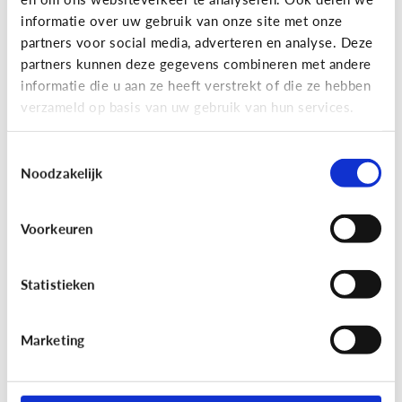
informatie over uw gebruik van onze site met onze
partners voor social media, adverteren en analyse. Deze
partners kunnen deze gegevens combineren met andere
Bijzonder digitaal
informatie die u aan ze heeft verstrekt of die ze hebben
Mijn kind is slechtziend of blind.
verzameld op basis van uw gebruik van hun services.
Welke apps of toepassingen
kunnen helpen?
Toestemmingsselectie
Noodzakelijk
Voorkeuren
Statistieken
Marketing
Bijzonder digitaal
Mijn kind heeft moeite met