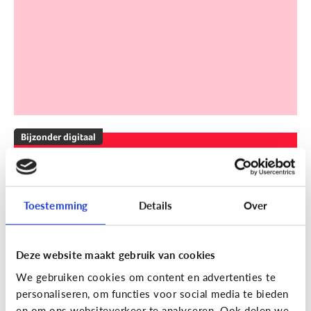
Bijzonder digitaal
Mijn kind is slechthorend of doof.
Welke apps of toepassingen
kunnen helpen?
Toestemming
Details
Over
Deze website maakt gebruik van cookies
We gebruiken cookies om content en advertenties te
personaliseren, om functies voor social media te bieden
en om ons websiteverkeer te analyseren. Ook delen we