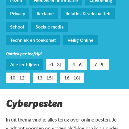
Lezen
Nieuws en informatie
Opvoeding
Privacy
Reclame
Relaties & seksualiteit
School
Sociale media
Techniek en toekomst
Veilig Online
Ontdek per leeftijd
Alle leeftijden
0 - 3j
4 - 6j
7 - 9j
10 - 12j
13 - 15j
16 - 18j
Cyberpesten
In dit thema vind je alles terug over online pesten. Je
vindt antwoorden op vragen als ‘Hoe kan ik als ouder