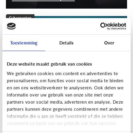
Cyberpesten
[Klik & Print]
Stappenplan
cyberpesten
Toestemming
Details
Over
Deze website maakt gebruik van cookies
We gebruiken cookies om content en advertenties te
personaliseren, om functies voor social media te bieden
en om ons websiteverkeer te analyseren. Ook delen we
informatie over uw gebruik van onze site met onze
partners voor social media, adverteren en analyse. Deze
partners kunnen deze gegevens combineren met andere
Cyberpesten
informatie die u aan ze heeft verstrekt of die ze hebben
verzameld op basis van uw gebruik van hun services.
Welke tieners lopen een groter