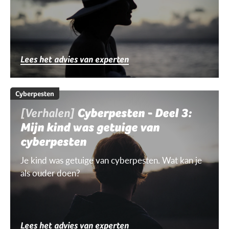
Lees het advies van experten
Cyberpesten
[Verhalen]
Cyberpesten - Deel 3:
Mijn kind was getuige van
cyberpesten
Je kind was getuige van cyberpesten. Wat kan je
als ouder doen?
Lees het advies van experten