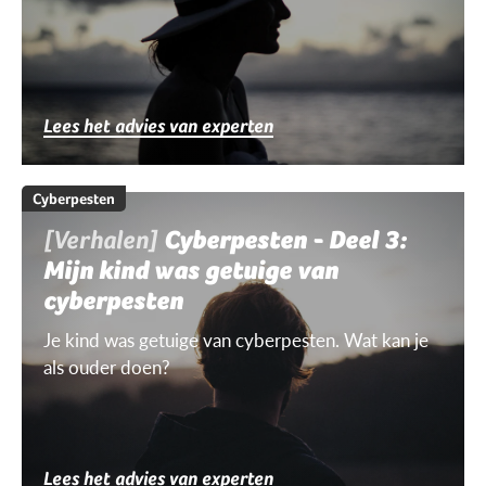
Lees het advies van experten
Cyberpesten
[Verhalen]
Cyberpesten - Deel 3:
Mijn kind was getuige van
cyberpesten
Je kind was getuige van cyberpesten. Wat kan je
als ouder doen?
Lees het advies van experten