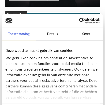
Cyberpesten
[Klik & Print]
Stappenplan
cyberpesten
Toestemming
Details
Over
Deze website maakt gebruik van cookies
We gebruiken cookies om content en advertenties te
personaliseren, om functies voor social media te bieden
en om ons websiteverkeer te analyseren. Ook delen we
informatie over uw gebruik van onze site met onze
partners voor social media, adverteren en analyse. Deze
partners kunnen deze gegevens combineren met andere
Cyberpesten
informatie die u aan ze heeft verstrekt of die ze hebben
verzameld op basis van uw gebruik van hun services.
Welke tieners lopen een groter