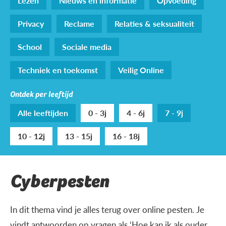
Lezen
Nieuws en informatie
Opvoeding
Privacy
Reclame
Relaties & seksualiteit
School
Sociale media
Techniek en toekomst
Veilig Online
Ontdek per leeftijd
Alle leeftijden
0 - 3j
4 - 6j
7 - 9j
10 - 12j
13 - 15j
16 - 18j
Cyberpesten
In dit thema vind je alles terug over online pesten. Je
vindt antwoorden op vragen als ‘Hoe kan ik als ouder