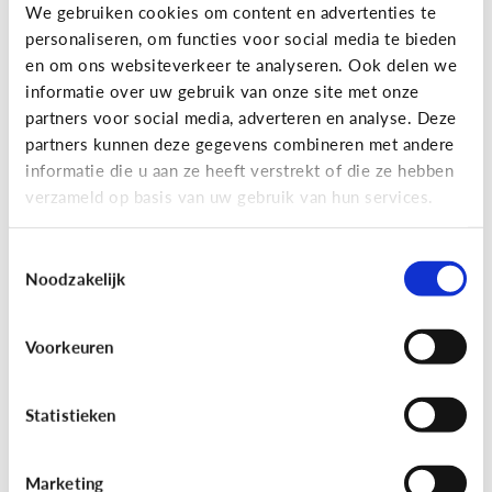
Gaming
We gebruiken cookies om content en advertenties te
personaliseren, om functies voor social media te bieden
Wat is Fall Guys?
en om ons websiteverkeer te analyseren. Ook delen we
informatie over uw gebruik van onze site met onze
partners voor social media, adverteren en analyse. Deze
partners kunnen deze gegevens combineren met andere
informatie die u aan ze heeft verstrekt of die ze hebben
verzameld op basis van uw gebruik van hun services.
Toestemmingsselectie
Noodzakelijk
Voorkeuren
Gaming
[Video]
Gamet mijn kind teveel?
Statistieken
Marketing