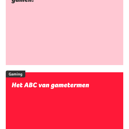
Gaming
Het ABC van gametermen