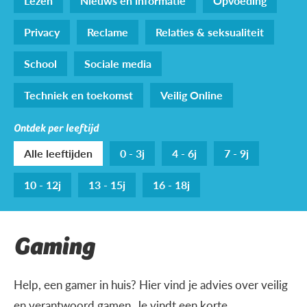
Lezen
Nieuws en informatie
Opvoeding
Privacy
Reclame
Relaties & seksualiteit
School
Sociale media
Techniek en toekomst
Veilig Online
Ontdek per leeftijd
Alle leeftijden
0 - 3j
4 - 6j
7 - 9j
10 - 12j
13 - 15j
16 - 18j
Gaming
Help, een gamer in huis? Hier vind je advies over veilig
en verantwoord gamen. Je vindt een korte