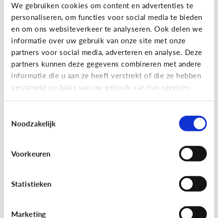
Gaming
We gebruiken cookies om content en advertenties te
personaliseren, om functies voor social media te bieden
Wat is Fall Guys?
en om ons websiteverkeer te analyseren. Ook delen we
informatie over uw gebruik van onze site met onze
partners voor social media, adverteren en analyse. Deze
partners kunnen deze gegevens combineren met andere
informatie die u aan ze heeft verstrekt of die ze hebben
verzameld op basis van uw gebruik van hun services.
Toestemmingsselectie
Noodzakelijk
Voorkeuren
Gaming
[Video]
Gamet mijn kind teveel?
Statistieken
Marketing