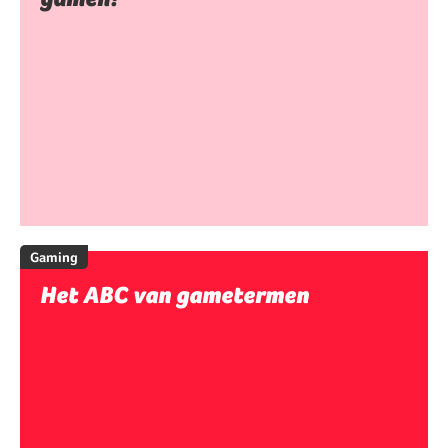
Gaming
Het ABC van gametermen