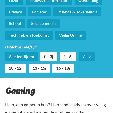
Lezen
Nieuws en informatie
Opvoeding
Privacy
Reclame
Relaties & seksualiteit
School
Sociale media
Techniek en toekomst
Veilig Online
Ontdek per leeftijd
Alle leeftijden
0 - 3j
4 - 6j
7 - 9j
10 - 12j
13 - 15j
16 - 18j
Gaming
Help, een gamer in huis? Hier vind je advies over veilig
en verantwoord gamen. Je vindt een korte