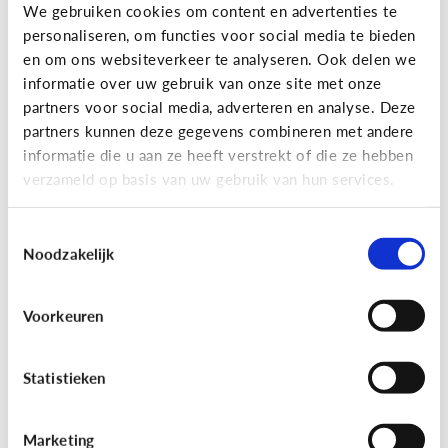
Gaming
We gebruiken cookies om content en advertenties te
personaliseren, om functies voor social media te bieden
Wat is Fall Guys?
en om ons websiteverkeer te analyseren. Ook delen we
informatie over uw gebruik van onze site met onze
partners voor social media, adverteren en analyse. Deze
partners kunnen deze gegevens combineren met andere
informatie die u aan ze heeft verstrekt of die ze hebben
verzameld op basis van uw gebruik van hun services.
Toestemmingsselectie
Noodzakelijk
Voorkeuren
Gaming
[Video]
Gamet mijn kind teveel?
Statistieken
Marketing