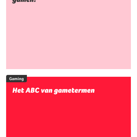
Gaming
Het ABC van gametermen