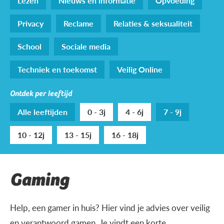
Lezen
Nieuws en informatie
Opvoeding
Privacy
Reclame
Relaties & seksualiteit
School
Sociale media
Techniek en toekomst
Veilig Online
Ontdek per leeftijd
Alle leeftijden
0 - 3j
4 - 6j
7 - 9j
10 - 12j
13 - 15j
16 - 18j
Gaming
Help, een gamer in huis? Hier vind je advies over veilig
en verantwoord gamen. Je vindt een korte