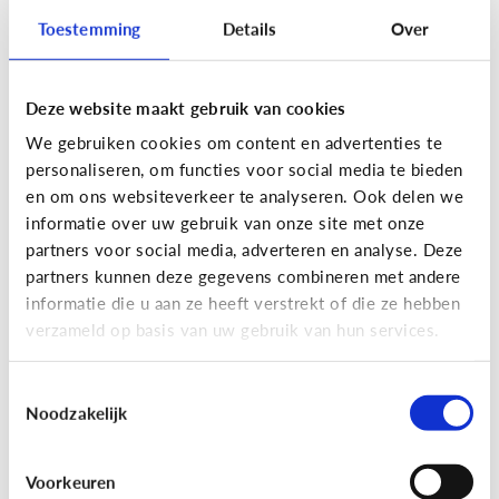
Toestemming
Details
Over
Lees de 3 tips
Deze website maakt gebruik van cookies
Lezen
We gebruiken cookies om content en advertenties te
Mijn kind kan lezen, heeft het zin
personaliseren, om functies voor social media te bieden
dat ik nog voorlees?
en om ons websiteverkeer te analyseren. Ook delen we
informatie over uw gebruik van onze site met onze
partners voor social media, adverteren en analyse. Deze
partners kunnen deze gegevens combineren met andere
informatie die u aan ze heeft verstrekt of die ze hebben
verzameld op basis van uw gebruik van hun services.
Toestemmingsselectie
Noodzakelijk
Lezen
Voorkeuren