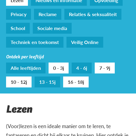
Lezen
Nieuws en informatie
Opvoeding
Privacy
Reclame
Relaties & seksualiteit
School
Sociale media
Techniek en toekomst
Veilig Online
Ontdek per leeftijd
Alle leeftijden
0 - 3j
4 - 6j
7 - 9j
10 - 12j
13 - 15j
16 - 18j
Lezen
(Voor)lezen is een ideale manier om te leren, te
fantaseren en dicht bij elkaar te kruipen. Hier ontdek je