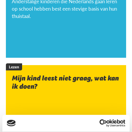
Anderstalige kinderen die Nederlands gaan leren
op school hebben best een stevige basis van hun
thuistaal.
Lezen
Mijn kind leest niet graag, wat kan
ik doen?