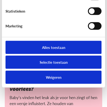
Helpt voorlezen bij leren lezen?
Statistieken
Voorlezen aan jonge kinderen zorgt ervoor dat ze
makkelijker leren lezen. Maar wat maakt het voor
hen makkelijker?
Marketing
Alles toestaan
Selectie toestaan
Lezen
Weigeren
Heeft het nut dat ik mijn baby
voorlees?
Baby’s vinden het leuk als je voor hen zingt of hen
een versje influistert. Ze houden van