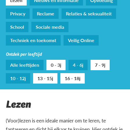
Lezen
Nieuws en informatie
Opvoeding
Privacy
Reclame
Relaties & seksualiteit
School
Sociale media
Techniek en toekomst
Veilig Online
Ontdek per leeftijd
Alle leeftijden
0 - 3j
4 - 6j
7 - 9j
10 - 12j
13 - 15j
16 - 18j
Lezen
(Voor)lezen is een ideale manier om te leren, te
fantaseren en dicht bij elkaar te kruipen. Hier ontdek je