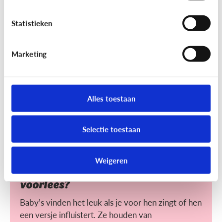
Helpt voorlezen bij leren lezen?
Statistieken
Voorlezen aan jonge kinderen zorgt ervoor dat ze
makkelijker leren lezen. Maar wat maakt het voor
hen makkelijker?
Marketing
Alles toestaan
Selectie toestaan
Lezen
Weigeren
Heeft het nut dat ik mijn baby
voorlees?
Baby’s vinden het leuk als je voor hen zingt of hen
een versje influistert. Ze houden van