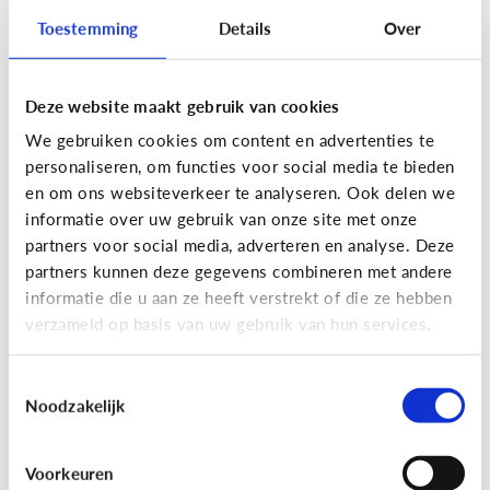
Toestemming
Details
Over
Lees de 3 tips
Deze website maakt gebruik van cookies
Lezen
We gebruiken cookies om content en advertenties te
Mijn kind kan lezen, heeft het zin
personaliseren, om functies voor social media te bieden
dat ik nog voorlees?
en om ons websiteverkeer te analyseren. Ook delen we
informatie over uw gebruik van onze site met onze
partners voor social media, adverteren en analyse. Deze
partners kunnen deze gegevens combineren met andere
informatie die u aan ze heeft verstrekt of die ze hebben
verzameld op basis van uw gebruik van hun services.
Toestemmingsselectie
Noodzakelijk
Lezen
Voorkeuren