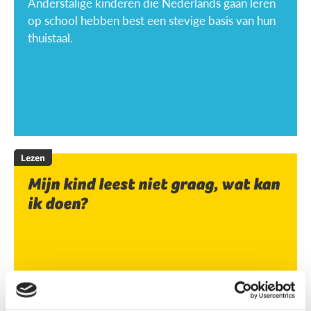
Anderstalige kinderen die Nederlands gaan leren
op school hebben best een stevige basis van hun
thuistaal.
Lezen
Mijn kind leest niet graag, wat kan
ik doen?