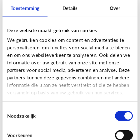
Toestemming
Details
Over
Lees de 3 tips
Deze website maakt gebruik van cookies
Lezen
We gebruiken cookies om content en advertenties te
Mijn kind kan lezen, heeft het zin
personaliseren, om functies voor social media te bieden
dat ik nog voorlees?
en om ons websiteverkeer te analyseren. Ook delen we
informatie over uw gebruik van onze site met onze
partners voor social media, adverteren en analyse. Deze
partners kunnen deze gegevens combineren met andere
informatie die u aan ze heeft verstrekt of die ze hebben
verzameld op basis van uw gebruik van hun services.
Toestemmingsselectie
Noodzakelijk
Lezen
Voorkeuren