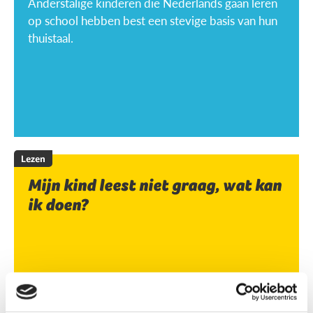
Anderstalige kinderen die Nederlands gaan leren
op school hebben best een stevige basis van hun
thuistaal.
Lezen
Mijn kind leest niet graag, wat kan
ik doen?