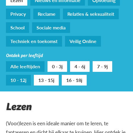
Lezen
Nieuws en informatie
Opvoeding
Privacy
Reclame
Relaties & seksualiteit
School
Sociale media
Techniek en toekomst
Veilig Online
Ontdek per leeftijd
Alle leeftijden
0 - 3j
4 - 6j
7 - 9j
10 - 12j
13 - 15j
16 - 18j
Lezen
(Voor)lezen is een ideale manier om te leren, te
fantaseren en dicht bij elkaar te kruipen. Hier ontdek je