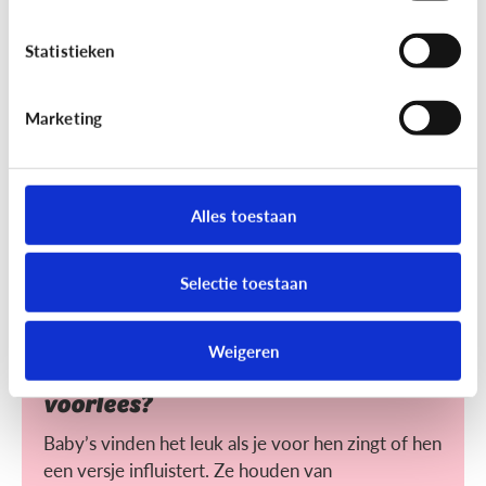
Helpt voorlezen bij leren lezen?
Statistieken
Voorlezen aan jonge kinderen zorgt ervoor dat ze
makkelijker leren lezen. Maar wat maakt het voor
hen makkelijker?
Marketing
Alles toestaan
Selectie toestaan
Lezen
Weigeren
Heeft het nut dat ik mijn baby
voorlees?
Baby’s vinden het leuk als je voor hen zingt of hen
een versje influistert. Ze houden van