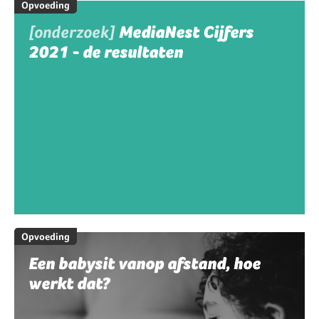
Opvoeding
[onderzoek]
MediaNest Cijfers
2021 - de resultaten
Opvoeding
Een babysit vanop afstand, hoe
werkt dat?