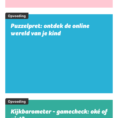
Opvoeding
Puzzelpret: ontdek de online
wereld van je kind
Opvoeding
Kijkbarometer - gamecheck: oké of