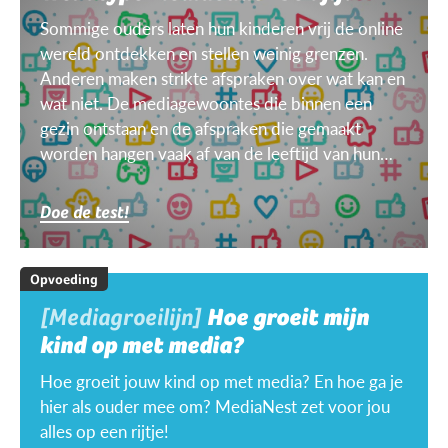
Sommige ouders laten hun kinderen vrij de online
wereld ontdekken en stellen weinig grenzen.
Anderen maken strikte afspraken over wat kan en
wat niet. De mediagewoontes die binnen een
gezin ontstaan en de afspraken die gemaakt
worden hangen vaak af van de leeftijd van hun
kinderen, van het doel, het toestel, het weer ...
Doe de test!
Opvoeding
[Mediagroeilijn]
Hoe groeit mijn
kind op met media?
Hoe groeit jouw kind op met media? En hoe ga je
hier als ouder mee om? MediaNest zet voor jou
alles op een rijtje!