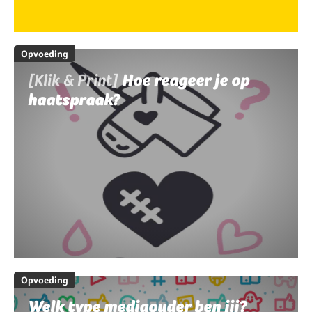
Opvoeding
[Klik & Print]
Hoe reageer je op
haatspraak?
Opvoeding
Welk type mediaouder ben jij?