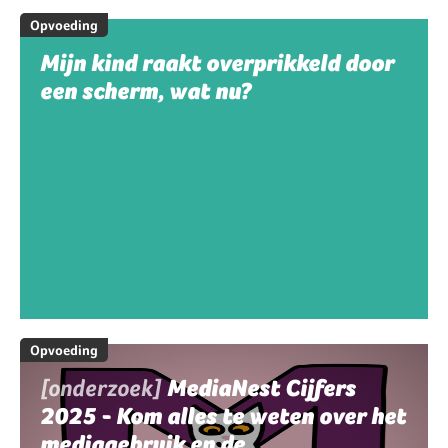
Opvoeding
Mijn kind raakt overprikkeld door
een scherm, wat nu?
Opvoeding
[onderzoek]
MediaNest Cijfers
2025 - Kom alles te weten over het
mediagebruik en de