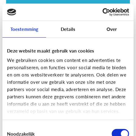
Toestemming
Details
Over
Deze website maakt gebruik van cookies
Opvoeding
We gebruiken cookies om content en advertenties te
Vanaf welke leeftijd mag mijn kind
personaliseren, om functies voor social media te bieden
naar een scherm kijken?
en om ons websiteverkeer te analyseren. Ook delen we
informatie over uw gebruik van onze site met onze
partners voor social media, adverteren en analyse. Deze
partners kunnen deze gegevens combineren met andere
informatie die u aan ze heeft verstrekt of die ze hebben
verzameld op basis van uw gebruik van hun services.
Toestemmingsselectie
Noodzakelijk