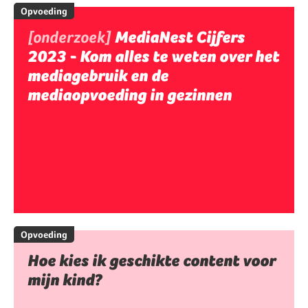
Opvoeding
[onderzoek]
MediaNest Cijfers
2023 - Kom alles te weten over het
mediagebruik en de
mediaopvoeding in gezinnen
Opvoeding
Hoe kies ik geschikte content voor
mijn kind?