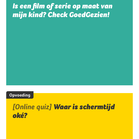
Is een film of serie op maat van
mijn kind? Check GoedGezien!
Opvoeding
[Online quiz]
Waar is schermtijd
oké?