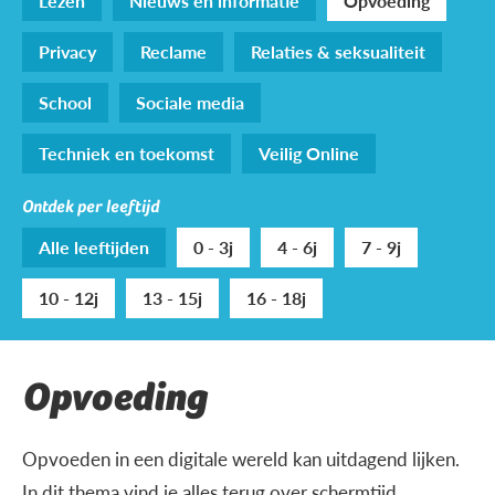
Lezen
Nieuws en informatie
Opvoeding
Privacy
Reclame
Relaties & seksualiteit
School
Sociale media
Techniek en toekomst
Veilig Online
Ontdek per leeftijd
Alle leeftijden
0 - 3j
4 - 6j
7 - 9j
10 - 12j
13 - 15j
16 - 18j
Opvoeding
Opvoeden in een digitale wereld kan uitdagend lijken.
In dit thema vind je alles terug over schermtijd,