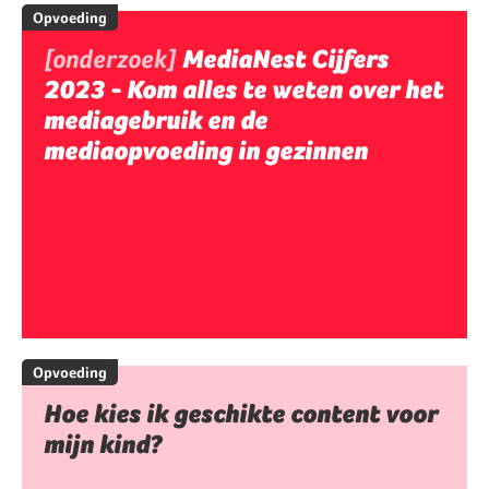
Opvoeding
[onderzoek]
MediaNest Cijfers
2023 - Kom alles te weten over het
mediagebruik en de
mediaopvoeding in gezinnen
Opvoeding
Hoe kies ik geschikte content voor
mijn kind?