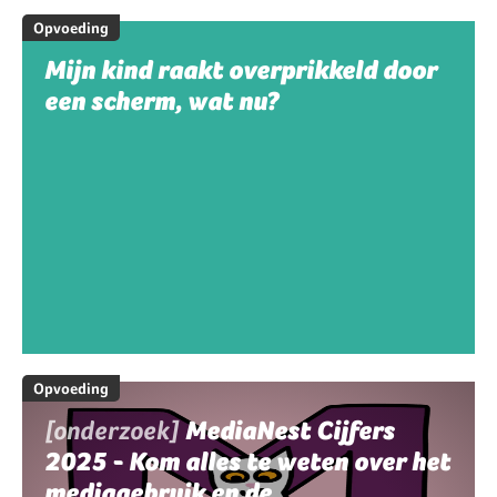
Opvoeding
Mijn kind raakt overprikkeld door
een scherm, wat nu?
Opvoeding
[onderzoek]
MediaNest Cijfers
2025 - Kom alles te weten over het
mediagebruik en de