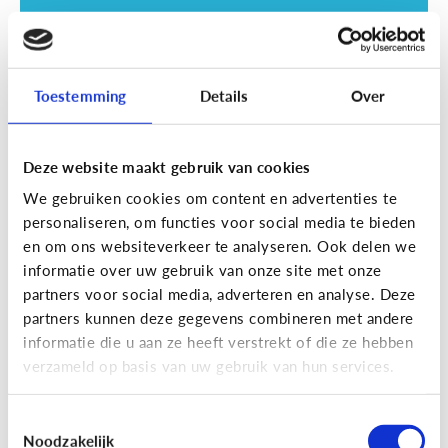
Toestemming
Details
Over
Deze website maakt gebruik van cookies
Opvoeding
We gebruiken cookies om content en advertenties te
Vanaf welke leeftijd mag mijn kind
personaliseren, om functies voor social media te bieden
naar een scherm kijken?
en om ons websiteverkeer te analyseren. Ook delen we
informatie over uw gebruik van onze site met onze
partners voor social media, adverteren en analyse. Deze
partners kunnen deze gegevens combineren met andere
informatie die u aan ze heeft verstrekt of die ze hebben
verzameld op basis van uw gebruik van hun services.
Toestemmingsselectie
Noodzakelijk