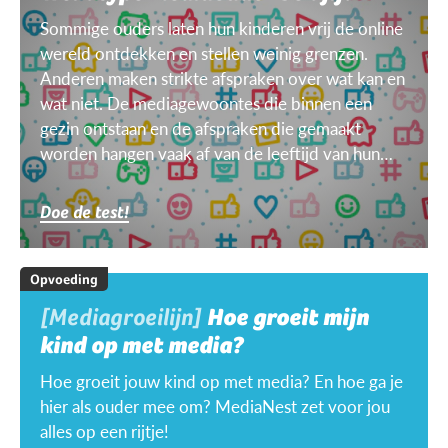
Sommige ouders laten hun kinderen vrij de online
wereld ontdekken en stellen weinig grenzen.
Anderen maken strikte afspraken over wat kan en
wat niet. De mediagewoontes die binnen een
gezin ontstaan en de afspraken die gemaakt
worden hangen vaak af van de leeftijd van hun
kinderen, van het doel, het toestel, het weer ...
Doe de test!
Opvoeding
[Mediagroeilijn]
Hoe groeit mijn
kind op met media?
Hoe groeit jouw kind op met media? En hoe ga je
hier als ouder mee om? MediaNest zet voor jou
alles op een rijtje!