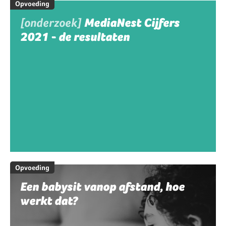
Opvoeding
[onderzoek]
MediaNest Cijfers
2021 - de resultaten
Opvoeding
Een babysit vanop afstand, hoe
werkt dat?