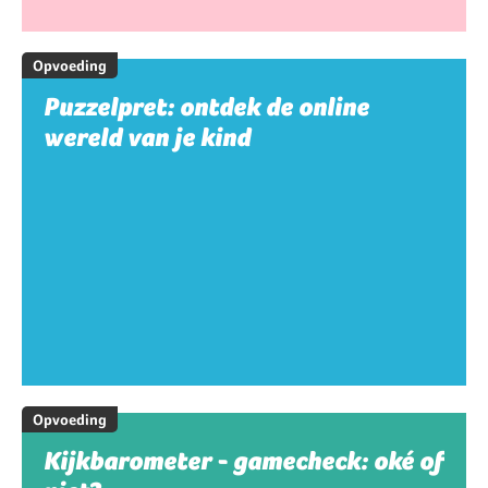
Opvoeding
Puzzelpret: ontdek de online
wereld van je kind
Opvoeding
Kijkbarometer - gamecheck: oké of