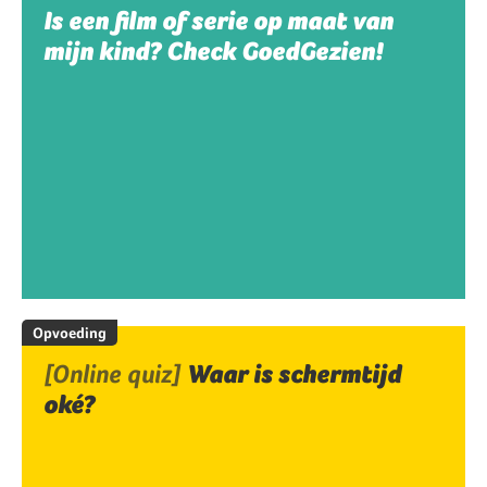
Is een film of serie op maat van
mijn kind? Check GoedGezien!
Opvoeding
[Online quiz]
Waar is schermtijd
oké?