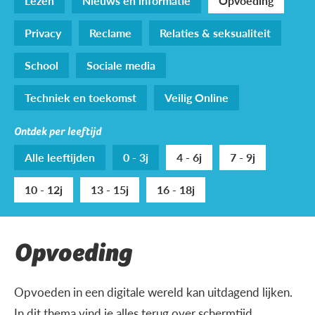
Lezen
Nieuws en informatie
Opvoeding
Privacy
Reclame
Relaties & seksualiteit
School
Sociale media
Techniek en toekomst
Veilig Online
Ontdek per leeftijd
Alle leeftijden
0 - 3j
4 - 6j
7 - 9j
10 - 12j
13 - 15j
16 - 18j
Opvoeding
Opvoeden in een digitale wereld kan uitdagend lijken.
In dit thema vind je alles terug over schermtijd,