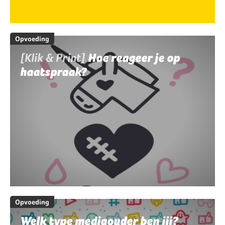
Opvoeding
[Klik & Print]
Hoe reageer je op
haatspraak?
Opvoeding
Welk type mediaouder ben jij?