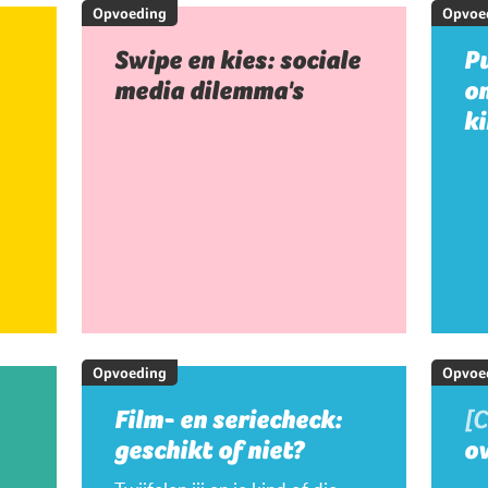
Opvoeding
Opvoe
Swipe en kies: sociale
Pu
media dilemma's
on
k
Opvoeding
Opvoe
Film- en seriecheck:
[
geschikt of niet?
ov