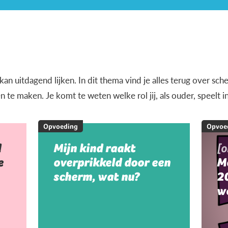
n uitdagend lijken. In dit thema vind je alles terug over sche
e maken. Je komt te weten welke rol jij, als ouder, speelt i
Opvoeding
Opvoe
d
Mijn kind raakt
[
e
overprikkeld door een
M
scherm, wat nu?
20
w
m
m