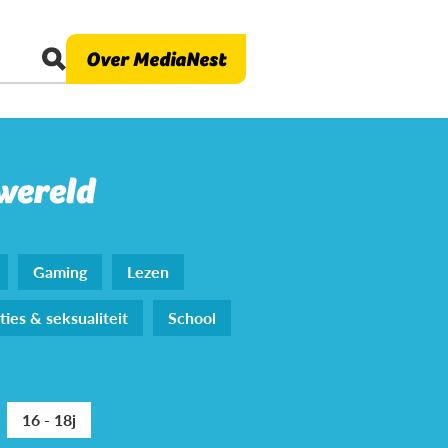
Over MediaNest
 wereld
Gaming
Lezen
ties & seksualiteit
School
16 - 18j