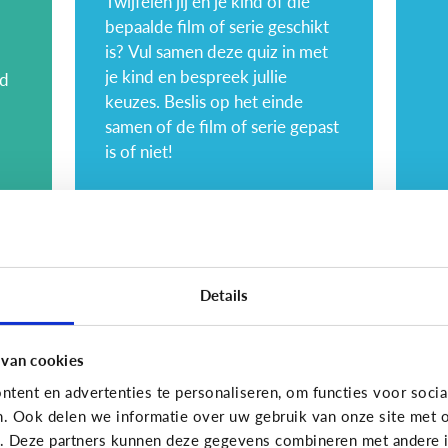
Twijfelen jij en je kind of die
bepaalde film of serie geschikt
is? Vul samen deze quiz in met
je kind en bespreek jullie
nd
keuzes. Beslis op het einde
samen of de film of serie gepast
is of niet!
Opvoeding
Opvoe
Hoe kies ik geschikte
6 
Details
content voor mijn
vo
kind?
w
 van cookies
tent en advertenties te personaliseren, om functies voor socia
n. Ook delen we informatie over uw gebruik van onze site met o
e. Deze partners kunnen deze gegevens combineren met andere in