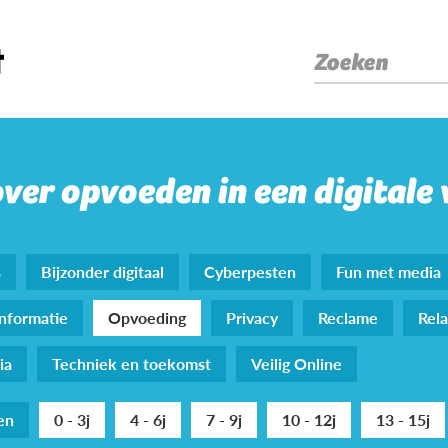
Zoeken
over opvoeden in een digitale
s
Bijzonder digitaal
Cyberpesten
Fun met media
nformatie
Opvoeding
Privacy
Reclame
Rela
ia
Techniek en toekomst
Veilig Online
den
0 - 3j
4 - 6j
7 - 9j
10 - 12j
13 - 15j