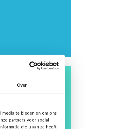
ding
tips om je kind op te
Over
eden in een digitale
ereld
l media te bieden en om ons
nze partners voor social
formatie die u aan ze heeft