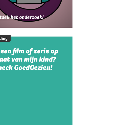
ezinnen
tdek het onderzoek!
ding
 een film of serie op
aat van mijn kind?
heck GoedGezien!