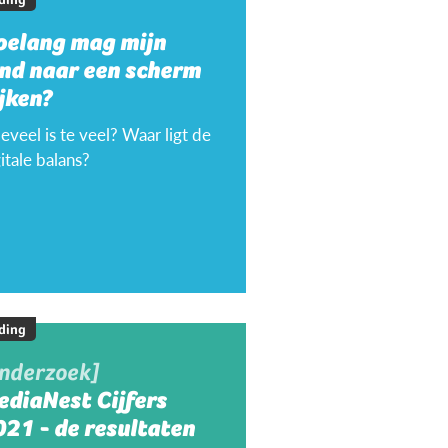
oelang mag mijn
ind naar een scherm
jken?
veel is te veel? Waar ligt de
itale balans?
ding
onderzoek]
ediaNest Cijfers
21 - de resultaten