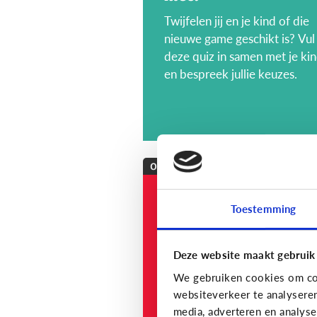
Twijfelen jij en je kind of die
nieuwe game geschikt is? Vul
deze quiz in samen met je ki
en bespreek jullie keuzes.
Opvoeding
[onderzoek]
Toestemming
MediaNest Cijfers
2023 - Kom alles te
weten over het
Deze website maakt gebruik
mediagebruik en de
We gebruiken cookies om con
mediaopvoeding in
websiteverkeer te analysere
media, adverteren en analys
gezinnen