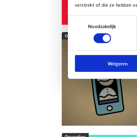
verstrekt of die ze hebben v
Toestemmingsselectie
Noodzakelijk
Opvoeding
[Klik & Print]
Als ...
dan: afspraken mak
Weigeren
over schermtijd!
Opvoeding