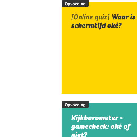
Opvoeding
[Online quiz]
Waar is
schermtijd oké?
Opvoeding
Kijkbarometer -
gamecheck: oké of
niet?