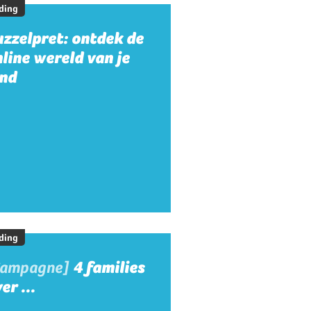
ding
zzelpret: ontdek de
line wereld van je
ind
ding
Campagne]
4 families
er ...