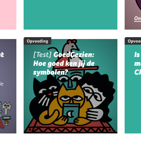
g
On
Opvoeding
Opvoe
at
[Test]
GoedGezien:
Is
Hoe goed ken jij de
m
symbolen?
C
le