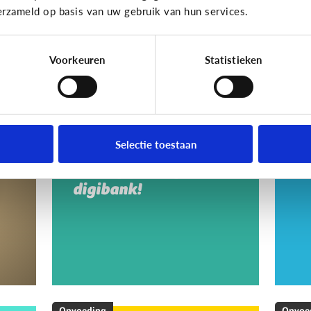
erzameld op basis van uw gebruik van hun services.
Voorkeuren
Statistieken
Opvoeding
Opvoe
Vragen over de
Ho
en
computer, het
a
Selectie toestaan
internet, …? Ga naar
s
een digipunt of
digibank!
Opvoeding
Opvoe