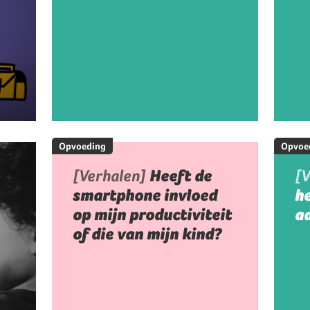
Opvoeding
Opvoe
[Verhalen]
Heeft de
[
smartphone invloed
h
op mijn productiviteit
aa
of die van mijn kind?