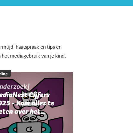
rmtijd, haatspraak en tips en
n het mediagebruik van je kind.
ding
onderzoek]
ediaNest Cijfers
25 - Kom alles te
eten over het
ediagebruik en de
ediaopvoeding in