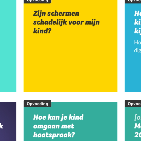
Zijn schermen
H
schadelijk voor mijn
k
kind?
ki
Hoe
dig
Opvoeding
Opvoe
Hoe kan je kind
[
k
omgaan met
M
haatspraak?
20