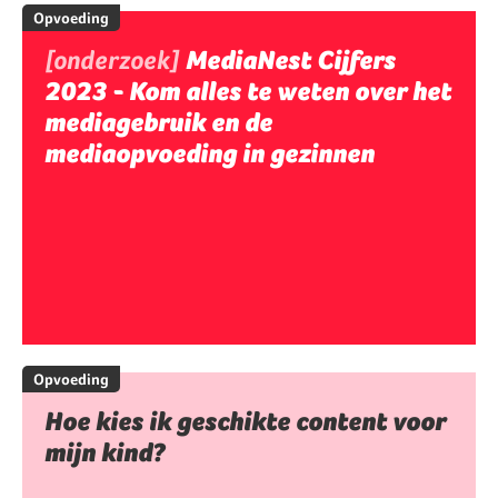
Opvoeding
[onderzoek]
MediaNest Cijfers
2023 - Kom alles te weten over het
mediagebruik en de
mediaopvoeding in gezinnen
Opvoeding
Hoe kies ik geschikte content voor
mijn kind?