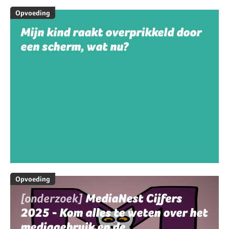
Opvoeding
Mijn kind raakt overprikkeld door
een scherm, wat nu?
Opvoeding
[onderzoek]
MediaNest Cijfers
2025 - Kom alles te weten over het
mediagebruik en de