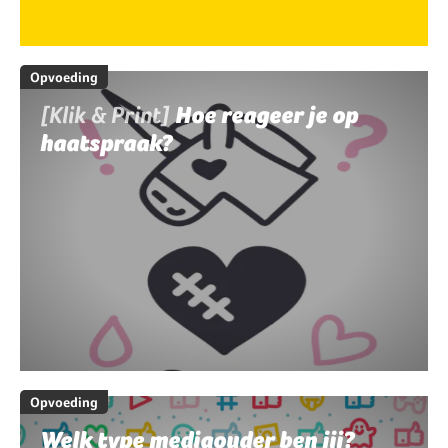
Opvoeding
[Klik & Print]
Hoe reageer je op
haatspraak?
Opvoeding
Welk type mediaouder ben jij?