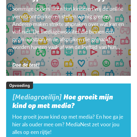
Sommige ouders laten hun kinderen vrij de online
wereld ontdekken en stellen weinig grenzen.
Anderen maken strikte afspraken over wat kan en
wat niet. De mediagewoontes die binnen een
gezin ontstaan en de afspraken die gemaakt
worden hangen vaak af van de leeftijd van hun
kinderen, van het doel, het toestel, het weer ...
Doe de test!
Opvoeding
[Mediagroeilijn]
Hoe groeit mijn
kind op met media?
Hoe groeit jouw kind op met media? En hoe ga je
hier als ouder mee om? MediaNest zet voor jou
alles op een rijtje!