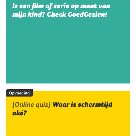
Is een film of serie op maat van
mijn kind? Check GoedGezien!
Opvoeding
[Online quiz]
Waar is schermtijd
oké?