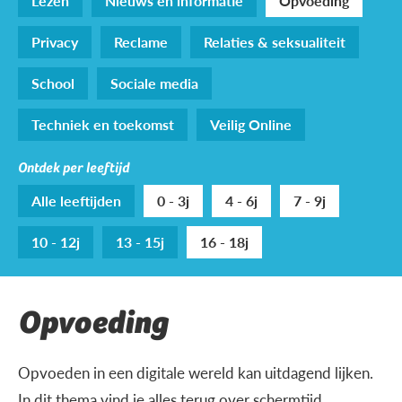
Lezen
Nieuws en informatie
Opvoeding
Privacy
Reclame
Relaties & seksualiteit
School
Sociale media
Techniek en toekomst
Veilig Online
Ontdek per leeftijd
Alle leeftijden
0 - 3j
4 - 6j
7 - 9j
10 - 12j
13 - 15j
16 - 18j
Opvoeding
Opvoeden in een digitale wereld kan uitdagend lijken.
In dit thema vind je alles terug over schermtijd,