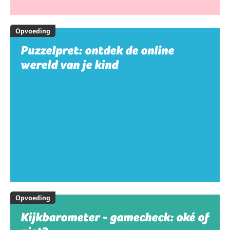
Opvoeding
Puzzelpret: ontdek de online
wereld van je kind
Opvoeding
Kijkbarometer - gamecheck: oké of