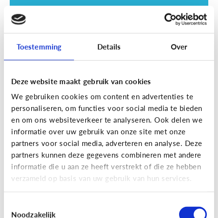
Toestemming
Details
Over
Deze website maakt gebruik van cookies
Opvoeding
We gebruiken cookies om content en advertenties te
Vanaf welke leeftijd mag mijn kind
personaliseren, om functies voor social media te bieden
naar een scherm kijken?
en om ons websiteverkeer te analyseren. Ook delen we
informatie over uw gebruik van onze site met onze
partners voor social media, adverteren en analyse. Deze
partners kunnen deze gegevens combineren met andere
informatie die u aan ze heeft verstrekt of die ze hebben
verzameld op basis van uw gebruik van hun services.
Toestemmingsselectie
Noodzakelijk