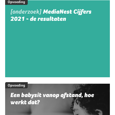
Opvoeding
[onderzoek]
MediaNest Cijfers
2021 - de resultaten
Opvoeding
Een babysit vanop afstand, hoe
werkt dat?