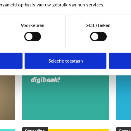
erzameld op basis van uw gebruik van hun services.
Voorkeuren
Statistieken
Opvoeding
Opvoe
Vragen over de
Ho
en
computer, het
a
Selectie toestaan
internet, …? Ga naar
s
een digipunt of
digibank!
Opvoeding
Opvoe