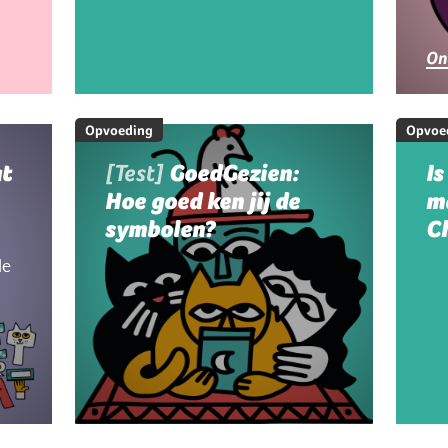
g
On
Opvoeding
Opvoe
at
[Test]
GoedGezien:
Is
Hoe goed ken jij de
m
symbolen?
C
le