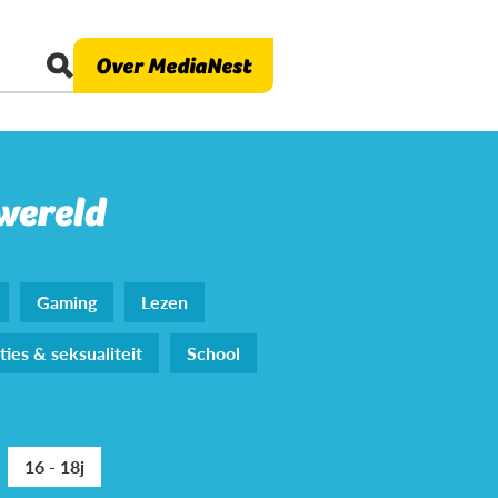
Over MediaNest
 wereld
Gaming
Lezen
ties & seksualiteit
School
16 - 18j