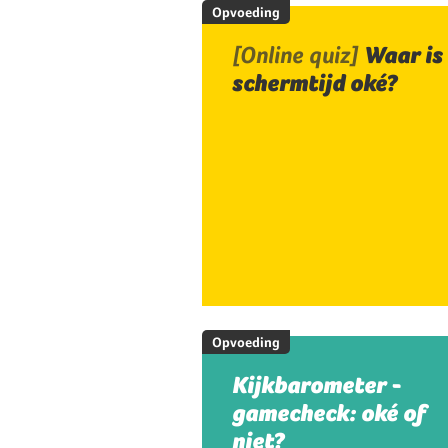
Opvoeding
[Online quiz]
Waar is
schermtijd oké?
Opvoeding
Kijkbarometer -
gamecheck: oké of
niet?