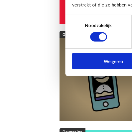
verstrekt of die ze hebben v
Toestemmingsselectie
Noodzakelijk
Opvoeding
[Klik & Print]
Als ...
dan: afspraken mak
Weigeren
over schermtijd!
Opvoeding