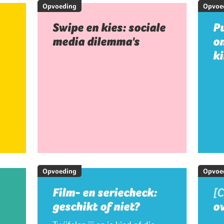
Opvoeding
Opvoe
Swipe en kies: sociale
Pu
media dilemma's
on
k
Opvoeding
Opvoe
Film- en seriecheck:
[
geschikt of niet?
ov