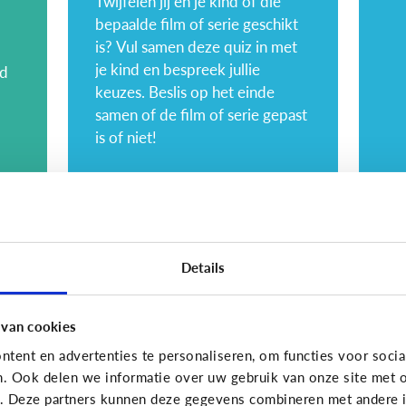
Twijfelen jij en je kind of die
bepaalde film of serie geschikt
is? Vul samen deze quiz in met
je kind en bespreek jullie
nd
keuzes. Beslis op het einde
samen of de film of serie gepast
is of niet!
Opvoeding
Opvoe
Hoe kies ik geschikte
6 
Details
content voor mijn
vo
kind?
w
 van cookies
tent en advertenties te personaliseren, om functies voor socia
n. Ook delen we informatie over uw gebruik van onze site met o
e. Deze partners kunnen deze gegevens combineren met andere in