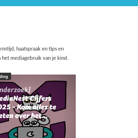
rmtijd, haatspraak en tips en
n het mediagebruik van je kind.
ding
onderzoek]
ediaNest Cijfers
25 - Kom alles te
eten over het
ediagebruik en de
ediaopvoeding in