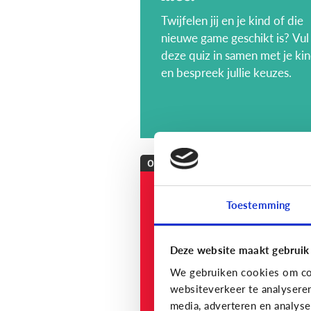
Twijfelen jij en je kind of die
nieuwe game geschikt is? Vul
deze quiz in samen met je ki
en bespreek jullie keuzes.
Opvoeding
[onderzoek]
Toestemming
MediaNest Cijfers
2023 - Kom alles te
weten over het
Deze website maakt gebruik
mediagebruik en de
We gebruiken cookies om con
mediaopvoeding in
websiteverkeer te analysere
media, adverteren en analys
gezinnen