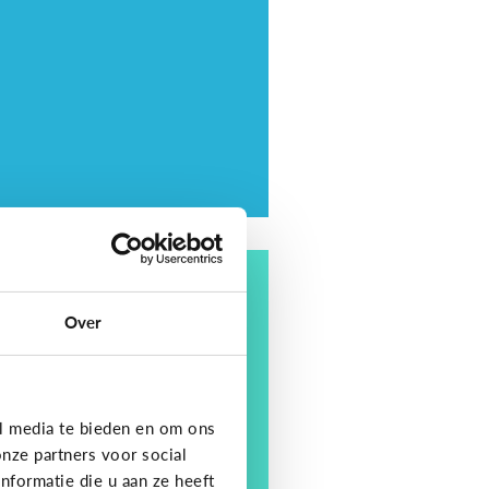
ding
tips om je kind op te
Over
eden in een digitale
ereld
l media te bieden en om ons
nze partners voor social
formatie die u aan ze heeft