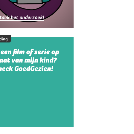
ezinnen
tdek het onderzoek!
ding
 een film of serie op
aat van mijn kind?
heck GoedGezien!