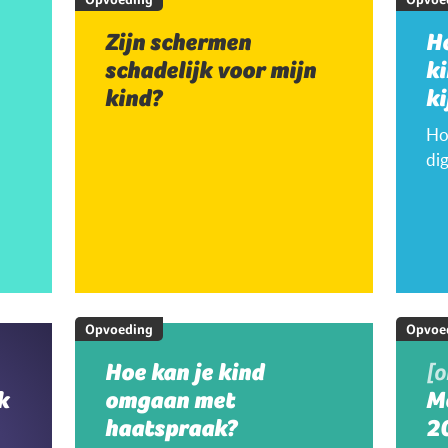
Zijn schermen
H
schadelijk voor mijn
k
kind?
ki
Hoe
dig
Opvoeding
Opvoe
Hoe kan je kind
[
k
omgaan met
M
haatspraak?
20