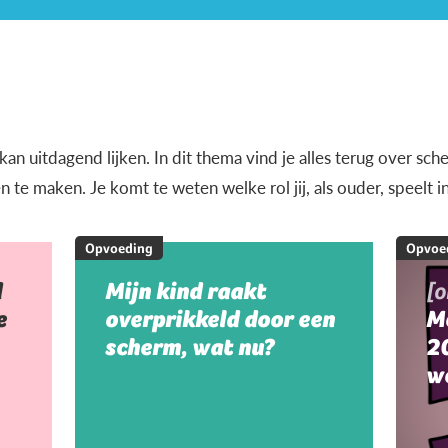
n uitdagend lijken. In dit thema vind je alles terug over sche
e maken. Je komt te weten welke rol jij, als ouder, speelt i
Opvoeding
Opvoe
d
Mijn kind raakt
[
e
overprikkeld door een
M
scherm, wat nu?
20
w
m
m