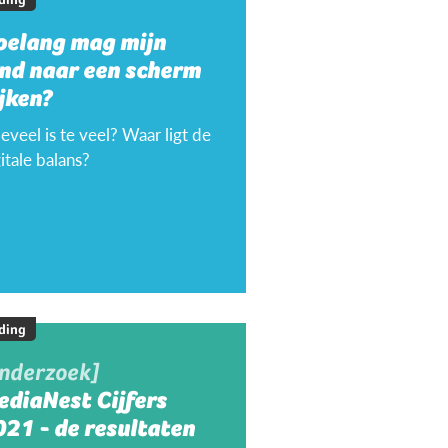
oelang mag mijn
ind naar een scherm
jken?
veel is te veel? Waar ligt de
itale balans?
ding
onderzoek]
ediaNest Cijfers
21 - de resultaten