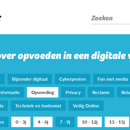
Zoeken
over opvoeden in een digitale
s
Bijzonder digitaal
Cyberpesten
Fun met media
nformatie
Opvoeding
Privacy
Reclame
Rela
ia
Techniek en toekomst
Veilig Online
den
0 - 3j
4 - 6j
7 - 9j
10 - 12j
13 - 15j