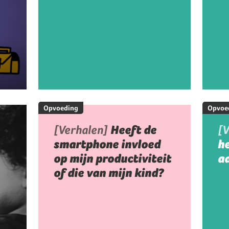
Opvoeding
Opvoe
[Verhalen]
Heeft de
[
smartphone invloed
h
op mijn productiviteit
aa
of die van mijn kind?