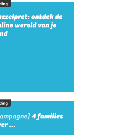
ding
zzelpret: ontdek de
line wereld van je
ind
ding
Campagne]
4 families
er ...