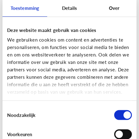
Toestemming
Details
Over
Deze website maakt gebruik van cookies
Privacy
We gebruiken cookies om content en advertenties te
Moet ik aan mijn kind uitleggen
personaliseren, om functies voor social media te bieden
wat 'recht op afbeelding' is?
en om ons websiteverkeer te analyseren. Ook delen we
informatie over uw gebruik van onze site met onze
Staat jou kind stil bij het maken en verspreiden
partners voor social media, adverteren en analyse. Deze
van foto’s en filmpjes waar anderen op staan? Of
partners kunnen deze gegevens combineren met andere
deelt jouw kind zomaar alles van iedereen op
informatie die u aan ze heeft verstrekt of die ze hebben
Facebook of Snapchat?
verzameld op basis van uw gebruik van hun services.
Toestemmingsselectie
Noodzakelijk
Privacy
Voorkeuren