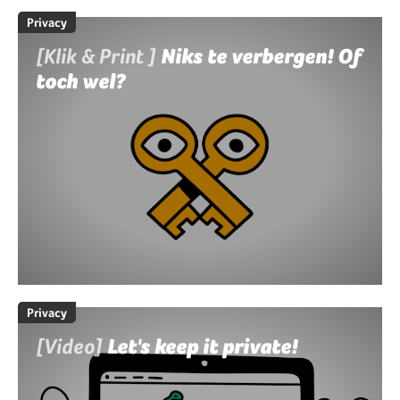
Privacy
[Klik & Print ]
Niks te verbergen! Of
toch wel?
Privacy
[Video]
Let's keep it private!