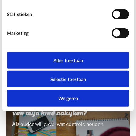
7 tips om uit te leggen wat ‘recht
op afbeelding’ is
Statistieken
Je mag niet zomaar foto's van anderen nemen of
gebruiken. Daarvoor heb je toestemming nodig.
Marketing
Dat heet ‘recht op afbeelding’.
Alles toestaan
Selectie toestaan
Privacy
Weigeren
Mag ik de smartphone of tablet
van mijn kind nakijken?
Als ouder wil je wel wat controle houden.