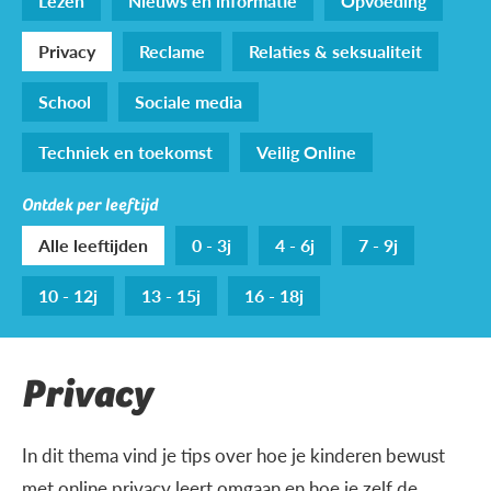
Lezen
Nieuws en informatie
Opvoeding
Privacy
Reclame
Relaties & seksualiteit
School
Sociale media
Techniek en toekomst
Veilig Online
Ontdek per leeftijd
Alle leeftijden
0 - 3j
4 - 6j
7 - 9j
10 - 12j
13 - 15j
16 - 18j
Privacy
In dit thema vind je tips over hoe je kinderen bewust
met online privacy leert omgaan en hoe je zelf de