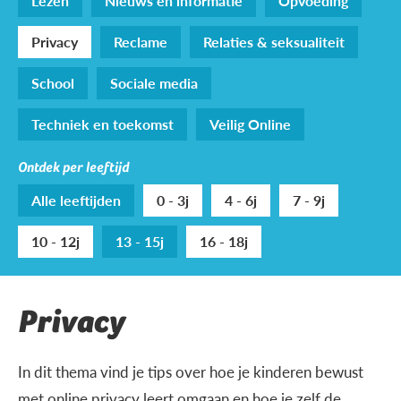
Lezen
Nieuws en informatie
Opvoeding
Privacy
Reclame
Relaties & seksualiteit
School
Sociale media
Techniek en toekomst
Veilig Online
Ontdek per leeftijd
Alle leeftijden
0 - 3j
4 - 6j
7 - 9j
10 - 12j
13 - 15j
16 - 18j
Privacy
In dit thema vind je tips over hoe je kinderen bewust
met online privacy leert omgaan en hoe je zelf de