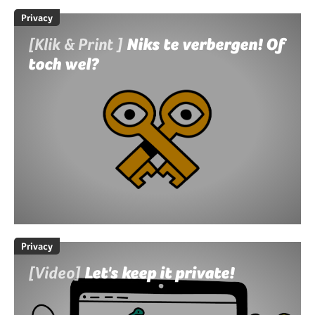
Privacy
[Klik & Print ]
Niks te verbergen! Of
toch wel?
Privacy
[Video]
Let's keep it private!