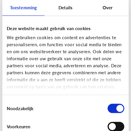
Toestemming
Details
Over
Deze website maakt gebruik van cookies
Privacy
We gebruiken cookies om content en advertenties te
Moet ik aan mijn kind uitleggen
personaliseren, om functies voor social media te bieden
wat 'recht op afbeelding' is?
en om ons websiteverkeer te analyseren. Ook delen we
informatie over uw gebruik van onze site met onze
Staat jou kind stil bij het maken en verspreiden
partners voor social media, adverteren en analyse. Deze
van foto’s en filmpjes waar anderen op staan? Of
partners kunnen deze gegevens combineren met andere
deelt jouw kind zomaar alles van iedereen op
informatie die u aan ze heeft verstrekt of die ze hebben
Facebook of Snapchat?
verzameld op basis van uw gebruik van hun services.
Toestemmingsselectie
Noodzakelijk
Privacy
Voorkeuren