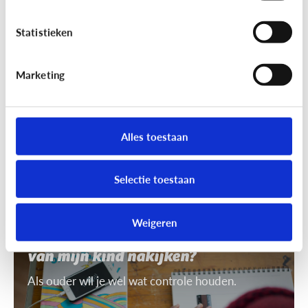
7 tips om uit te leggen wat ‘recht
op afbeelding’ is
Statistieken
Je mag niet zomaar foto's van anderen nemen of
gebruiken. Daarvoor heb je toestemming nodig.
Marketing
Dat heet ‘recht op afbeelding’.
Alles toestaan
Selectie toestaan
Privacy
Weigeren
Mag ik de smartphone of tablet
van mijn kind nakijken?
Als ouder wil je wel wat controle houden.