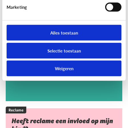
Marketing
Reclame
Kan het kwaad dat mijn kind
Alles toestaan
reclamegames speelt?
Selectie toestaan
Weigeren
Reclame
Heeft reclame een invloed op mijn