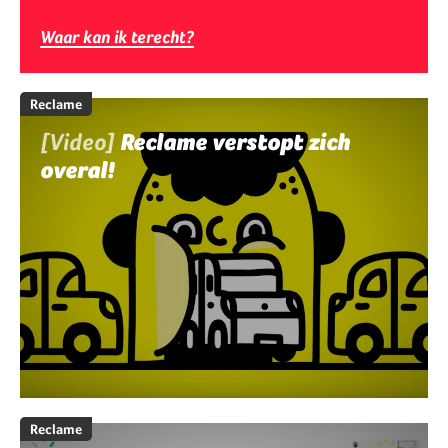
Waar kan ik terecht?
Reclame
[Video]
Reclame verstopt zich
overal!
Reclame