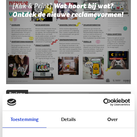
[Klik & Print]
Wat hoort bij wat?
Ontdek de nieuwe reclamevormen!
Reclame
[Klik & Print]
Reclamebingo
Toestemming
Details
Over