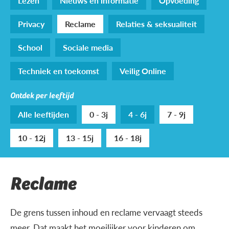
Lezen
Nieuws en informatie
Opvoeding
Privacy
Reclame
Relaties & seksualiteit
School
Sociale media
Techniek en toekomst
Veilig Online
Ontdek per leeftijd
Alle leeftijden
0 - 3j
4 - 6j
7 - 9j
10 - 12j
13 - 15j
16 - 18j
Reclame
De grens tussen inhoud en reclame vervaagt steeds
meer. Dat maakt het moeilijker voor kinderen om