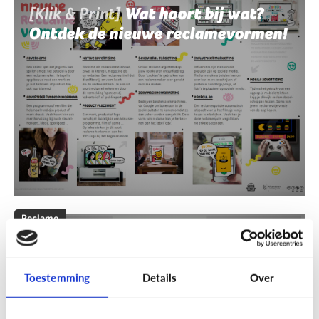
[Klik & Print]
Wat hoort bij wat?
Ontdek de nieuwe reclamevormen!
Reclame
[Klik & Print]
Reclamebingo
Toestemming
Details
Over