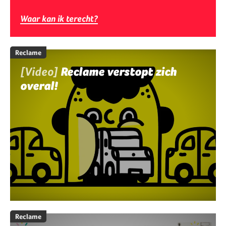
Waar kan ik terecht?
Reclame
[Video]
Reclame verstopt zich
overal!
Reclame