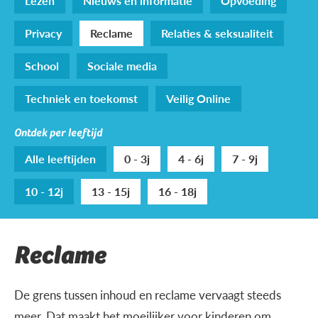
Lezen
Nieuws en informatie
Opvoeding
Privacy
Reclame
Relaties & seksualiteit
School
Sociale media
Techniek en toekomst
Veilig Online
Ontdek per leeftijd
Alle leeftijden
0 - 3j
4 - 6j
7 - 9j
10 - 12j
13 - 15j
16 - 18j
Reclame
De grens tussen inhoud en reclame vervaagt steeds
meer. Dat maakt het moeilijker voor kinderen om