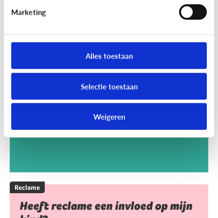
Marketing
Reclame
Kan het kwaad dat mijn kind
Alles toestaan
reclamegames speelt?
Selectie toestaan
Weigeren
Reclame
Heeft reclame een invloed op mijn