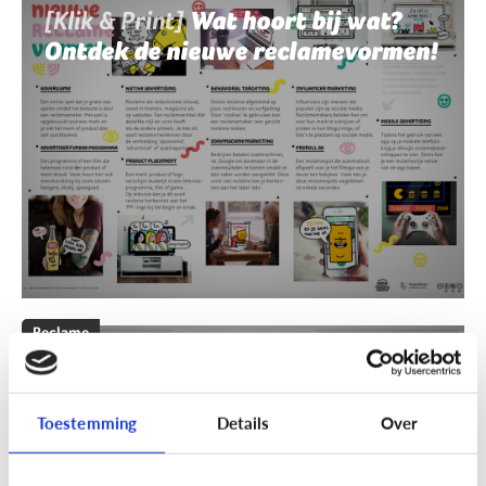
[Klik & Print]
Wat hoort bij wat?
Ontdek de nieuwe reclamevormen!
Reclame
[Klik & Print]
Reclamebingo
Toestemming
Details
Over