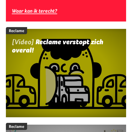
Waar kan ik terecht?
Reclame
[Video]
Reclame verstopt zich
overal!
Reclame