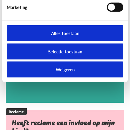
Marketing
Reclame
Kan het kwaad dat mijn kind
Alles toestaan
reclamegames speelt?
Selectie toestaan
Weigeren
Reclame
Heeft reclame een invloed op mijn