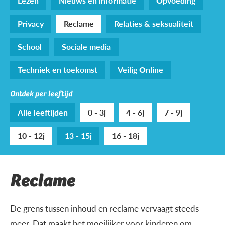
Lezen
Nieuws en informatie
Opvoeding
Privacy
Reclame
Relaties & seksualiteit
School
Sociale media
Techniek en toekomst
Veilig Online
Ontdek per leeftijd
Alle leeftijden
0 - 3j
4 - 6j
7 - 9j
10 - 12j
13 - 15j
16 - 18j
Reclame
De grens tussen inhoud en reclame vervaagt steeds
meer. Dat maakt het moeilijker voor kinderen om