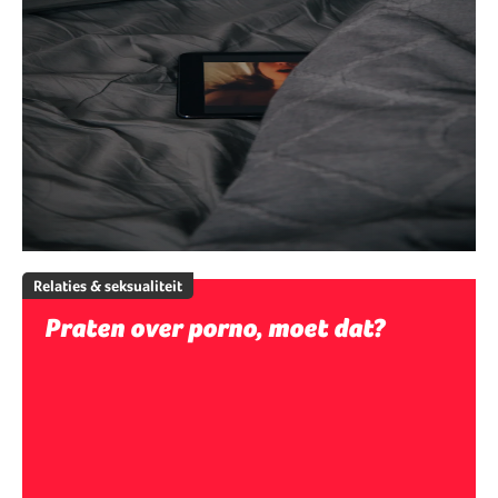
Relaties & seksualiteit
Praten over porno, moet dat?