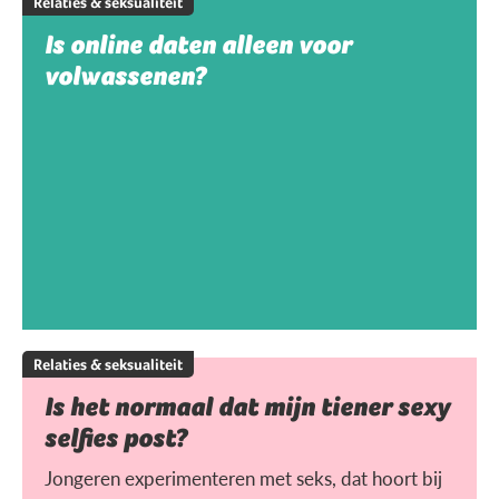
Relaties & seksualiteit
Is online daten alleen voor
volwassenen?
Relaties & seksualiteit
Is het normaal dat mijn tiener sexy
selfies post?
Jongeren experimenteren met seks, dat hoort bij