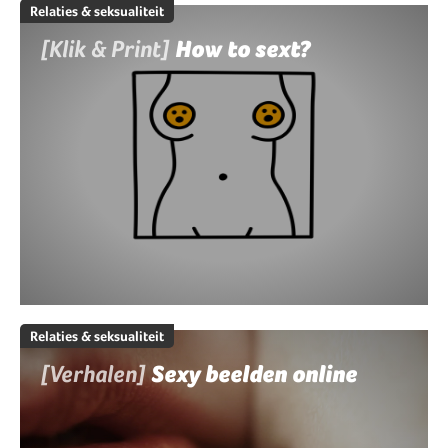
Relaties & seksualiteit
[Klik & Print]
How to sext?
Relaties & seksualiteit
[Verhalen]
Sexy beelden online