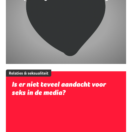
Relaties & seksualiteit
Is er niet teveel aandacht voor
seks in de media?