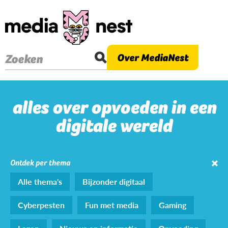
Overslaan
en
naar
de
Over MediaNest
Zoeken
inhoud
gaan
alles over opvoeden in een
digitale wereld
Ontdek per thema
Alle thema's
Bijzonder digitaal
Cyberpesten
Fun met media
Gaming