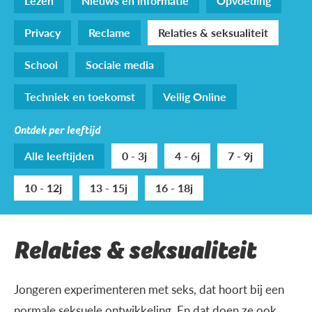
Lezen
Nieuws en informatie
Opvoeding
Privacy
Reclame
Relaties & seksualiteit
School
Sociale media
Techniek en toekomst
Veilig Online
Ontdek per leeftijd
Alle leeftijden
0 - 3j
4 - 6j
7 - 9j
10 - 12j
13 - 15j
16 - 18j
Relaties & seksualiteit
Jongeren experimenteren met seks, dat hoort bij een
normale seksuele ontwikkeling. En dat doen ze ook