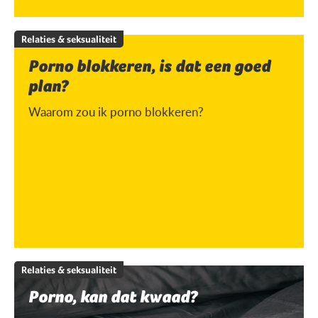
Relaties & seksualiteit
Porno blokkeren, is dat een goed
plan?
Waarom zou ik porno blokkeren?
Relaties & seksualiteit
Porno, kan dat kwaad?