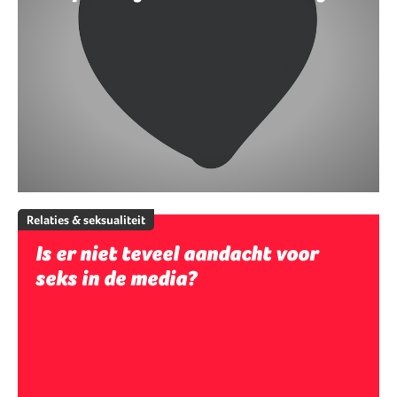
Relaties & seksualiteit
Is er niet teveel aandacht voor
seks in de media?