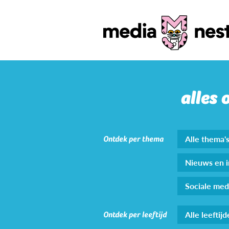
Overslaan
en
naar
de
inhoud
gaan
alles 
Alle thema'
Ontdek per thema
Nieuws en i
Sociale med
Alle leeftij
Ontdek per leeftijd