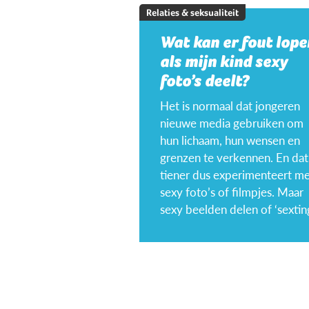
Relaties & seksualiteit
Wat kan er fout lope
als mijn kind sexy
foto’s deelt?
Het is normaal dat jongeren
nieuwe media gebruiken om
hun lichaam, hun wensen en
grenzen te verkennen. En dat
tiener dus experimenteert m
sexy foto’s of filmpjes. Maar
sexy beelden delen of ‘sextin
houdt een aantal risico’s in.