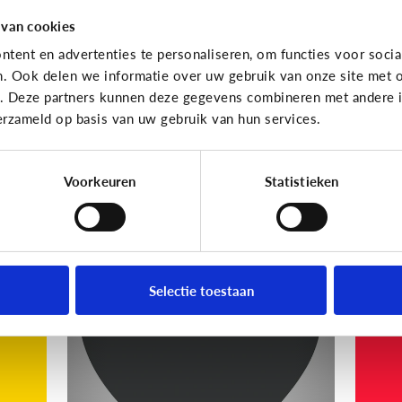
herkennen?
m
 van cookies
o
tent en advertenties te personaliseren, om functies voor socia
n. Ook delen we informatie over uw gebruik van onze site met o
e. Deze partners kunnen deze gegevens combineren met andere in
erzameld op basis van uw gebruik van hun services.
Voorkeuren
Statistieken
Relaties & seksualiteit
Relatie
Hoe zorg ik ervoor dat
Is
mijn kind een positief
aa
Selectie toestaan
lichaamsbeeld heeft?
d