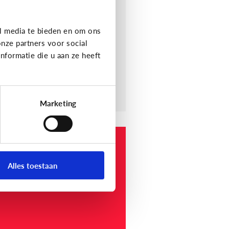
isbruik door
nbekenden?
l media te bieden en om ons
nze partners voor social
formatie die u aan ze heeft
Marketing
s & seksualiteit
 er niet teveel
ndacht voor seks in
Alles toestaan
e media?