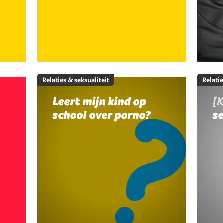
Relaties & seksualiteit
Relatie
Leert mijn kind op
[K
school over porno?
se