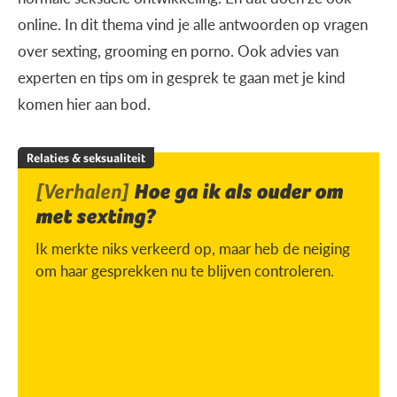
online. In dit thema vind je alle antwoorden op vragen
over sexting, grooming en porno. Ook advies van
experten en tips om in gesprek te gaan met je kind
komen hier aan bod.
Relaties & seksualiteit
[Verhalen]
Hoe ga ik als ouder om
met sexting?
Ik merkte niks verkeerd op, maar heb de neiging
om haar gesprekken nu te blijven controleren.