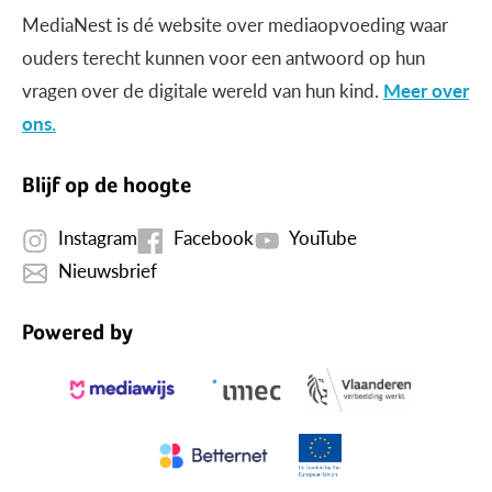
MediaNest is dé website over mediaopvoeding waar
ouders terecht kunnen voor een antwoord op hun
vragen over de digitale wereld van hun kind.
Meer over
ons.
Blijf op de hoogte
Instagram
Facebook
YouTube
Nieuwsbrief
Powered by