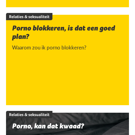
Relaties & seksualiteit
Porno blokkeren, is dat een goed
plan?
Waarom zou ik porno blokkeren?
Relaties & seksualiteit
Porno, kan dat kwaad?