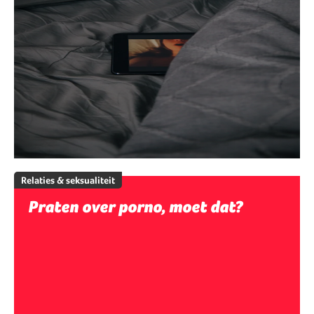
Relaties & seksualiteit
Praten over porno, moet dat?