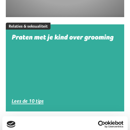
Relaties & seksualiteit
Praten met je kind over grooming
Lees de 10 tips
Relaties & seksualiteit