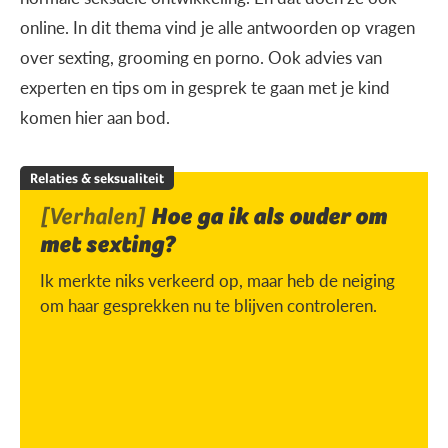
online. In dit thema vind je alle antwoorden op vragen
over sexting, grooming en porno. Ook advies van
experten en tips om in gesprek te gaan met je kind
komen hier aan bod.
Relaties & seksualiteit
[Verhalen]
Hoe ga ik als ouder om
met sexting?
Ik merkte niks verkeerd op, maar heb de neiging
om haar gesprekken nu te blijven controleren.