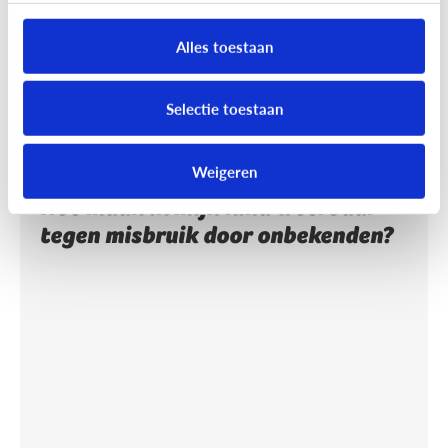
Alles toestaan
Selectie toestaan
Weigeren
Relaties & seksualiteit
Hoe maak ik mijn kind weerbaar
tegen misbruik door onbekenden?