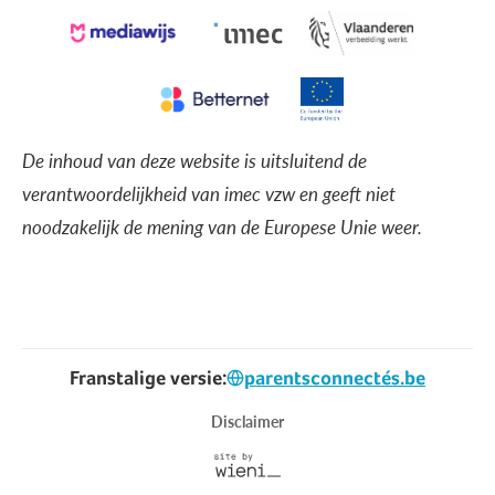
De inhoud van deze website is uitsluitend de
verantwoordelijkheid van imec vzw en geeft niet
noodzakelijk de mening van de Europese Unie weer.
Franstalige versie:
parentsconnectés.be
Voet
Disclaimer