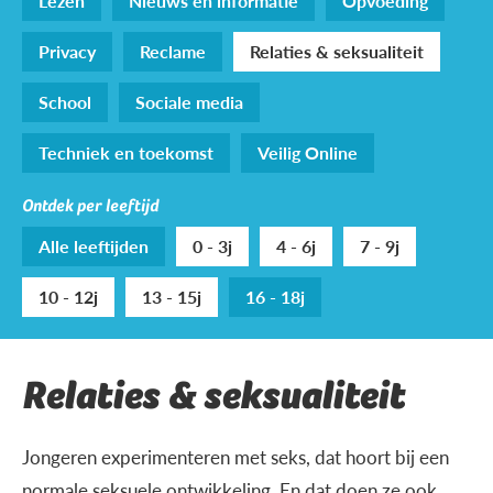
Lezen
Nieuws en informatie
Opvoeding
Privacy
Reclame
Relaties & seksualiteit
School
Sociale media
Techniek en toekomst
Veilig Online
Ontdek per leeftijd
Alle leeftijden
0 - 3j
4 - 6j
7 - 9j
10 - 12j
13 - 15j
16 - 18j
Relaties & seksualiteit
Jongeren experimenteren met seks, dat hoort bij een
normale seksuele ontwikkeling. En dat doen ze ook