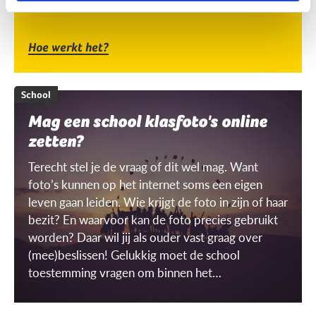
Hoe werkt het?
School
Mag een school klasfoto's online
zetten?
Terecht stel je de vraag of dit wel mag. Want
foto’s kunnen op het internet soms een eigen
leven gaan leiden. Wie krijgt de foto in zijn of haar
bezit? En waarvoor kan de foto precies gebruikt
worden? Daar wil jij als ouder vast graag over
(mee)beslissen! Gelukkig moet de school
toestemming vragen om binnen het
schoolgebouw ‘gerichte’ beelden te mogen
maken én gebruiken. Maar wat is dat dan, een