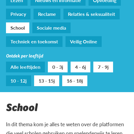
Lezen
Nieuws en informatie
Opvoeding
Privacy
Reclame
Relaties & seksualiteit
School
Sociale media
Techniek en toekomst
Veilig Online
Ontdek per leeftijd
Alle leeftijden
0 - 3j
4 - 6j
7 - 9j
10 - 12j
13 - 15j
16 - 18j
School
In dit thema kom je alles te weten over de platformen
die veel scholen gebruiken om spelenderwijs te leren