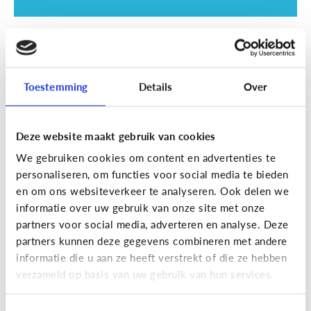
School
SOS examentijd! 5 tips tegen
online afleiding
Toestemming
Details
Over
Deze website maakt gebruik van cookies
We gebruiken cookies om content en advertenties te
personaliseren, om functies voor social media te bieden
en om ons websiteverkeer te analyseren. Ook delen we
informatie over uw gebruik van onze site met onze
partners voor social media, adverteren en analyse. Deze
partners kunnen deze gegevens combineren met andere
informatie die u aan ze heeft verstrekt of die ze hebben
School
verzameld op basis van uw gebruik van hun services.
Wat is Smartschool?