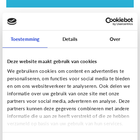
School
SOS examentijd! 5 tips tegen
online afleiding
Toestemming
Details
Over
Deze website maakt gebruik van cookies
We gebruiken cookies om content en advertenties te
personaliseren, om functies voor social media te bieden
en om ons websiteverkeer te analyseren. Ook delen we
informatie over uw gebruik van onze site met onze
partners voor social media, adverteren en analyse. Deze
partners kunnen deze gegevens combineren met andere
informatie die u aan ze heeft verstrekt of die ze hebben
School
verzameld op basis van uw gebruik van hun services.
Wat is Smartschool?