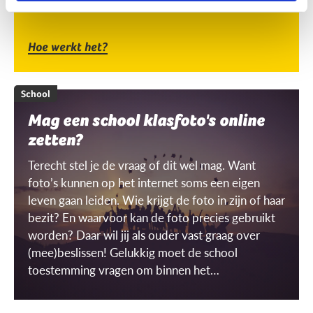
Hoe werkt het?
School
Mag een school klasfoto's online
zetten?
Terecht stel je de vraag of dit wel mag. Want
foto’s kunnen op het internet soms een eigen
leven gaan leiden. Wie krijgt de foto in zijn of haar
bezit? En waarvoor kan de foto precies gebruikt
worden? Daar wil jij als ouder vast graag over
(mee)beslissen! Gelukkig moet de school
toestemming vragen om binnen het
schoolgebouw ‘gerichte’ beelden te mogen
maken én gebruiken. Maar wat is dat dan, een