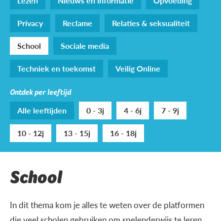
Lezen
Nieuws en informatie
Opvoeding
Privacy
Reclame
Relaties & seksualiteit
School
Sociale media
Techniek en toekomst
Veilig Online
Ontdek per leeftijd
Alle leeftijden
0 - 3j
4 - 6j
7 - 9j
10 - 12j
13 - 15j
16 - 18j
School
In dit thema kom je alles te weten over de platformen
die veel scholen gebruiken om spelenderwijs te leren