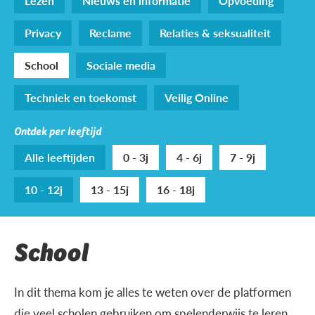
Lezen
Nieuws en informatie
Opvoeding
Privacy
Reclame
Relaties & seksualiteit
School
Sociale media
Techniek en toekomst
Veilig Online
Ontdek per leeftijd
Alle leeftijden
0 - 3j
4 - 6j
7 - 9j
10 - 12j
13 - 15j
16 - 18j
School
In dit thema kom je alles te weten over de platformen
die veel scholen gebruiken om spelenderwijs te leren