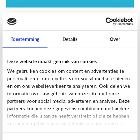
School
SOS examentijd! 5 tips tegen
online afleiding
Toestemming
Details
Over
Deze website maakt gebruik van cookies
We gebruiken cookies om content en advertenties te
personaliseren, om functies voor social media te bieden
en om ons websiteverkeer te analyseren. Ook delen we
informatie over uw gebruik van onze site met onze
partners voor social media, adverteren en analyse. Deze
partners kunnen deze gegevens combineren met andere
informatie die u aan ze heeft verstrekt of die ze hebben
School
verzameld op basis van uw gebruik van hun services.
Wat is Smartschool?