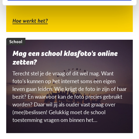
Hoe werkt het?
School
Mag een school klasfoto's online
zetten?
Terecht stel je de vraag of dit wel mag. Want
foto’s kunnen op het internet soms een eigen
leven gaan leiden. Wie krijgt de foto in zijn of haar
bezit? En waarvoor kan de foto precies gebruikt
worden? Daar wil jij als ouder vast graag over
(mee)beslissen! Gelukkig moet de school
toestemming vragen om binnen het
schoolgebouw ‘gerichte’ beelden te mogen
maken én gebruiken. Maar wat is dat dan, een