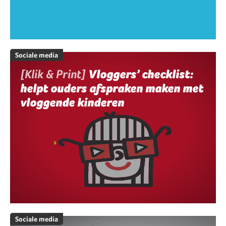
Sociale media
[Klik & Print]
Vloggers’ checklist:
helpt ouders afspraken maken met
vloggende kinderen
Sociale media