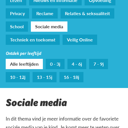
Lezen
Nieuws en informatie
Opvoeding
Privacy
Reclame
Relaties & seksualiteit
School
Sociale media
Techniek en toekomst
Veilig Online
Ontdek per leeftijd
Alle leeftijden
0 - 3j
4 - 6j
7 - 9j
10 - 12j
13 - 15j
16 - 18j
Sociale media
In dit thema vind je meer informatie over de favoriete
sociale media van je kind. Je komt meer te weten over