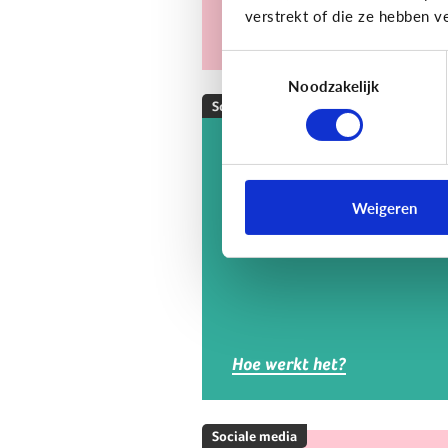
verstrekt of die ze hebben v
Toestemmingsselectie
Noodzakelijk
Sociale media
Wat is Twitch?
Op Twitch kan je livestreams
Weigeren
van andere mensen die game
volgen.
Hoe werkt het?
Sociale media