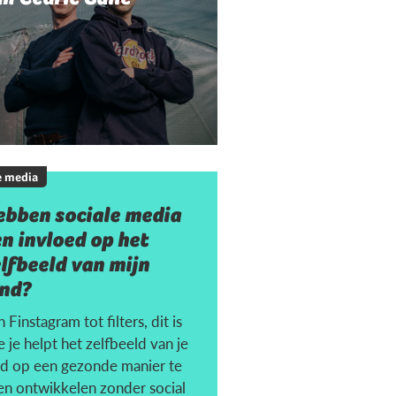
e media
ebben sociale media
n invloed op het
lfbeeld van mijn
ind?
 Finstagram tot filters, dit is
 je helpt het zelfbeeld van je
nd op een gezonde manier te
ten ontwikkelen zonder social