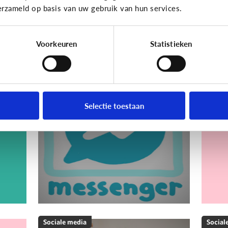
erzameld op basis van uw gebruik van hun services.
Ho
Voorkeuren
Statistieken
Sociale media
Social
Wat is Facebook
Wa
Messenger?
Selectie toestaan
n
Sociale media
Social