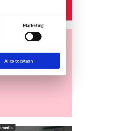
e werkt het?
Marketing
e media
t is Discord?
Alles toestaan
e media