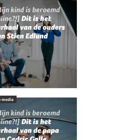
ijn kind is beroemd
line?!]
Dit is het
rhaal van de ouders
n Stien Edlund
e media
ijn kind is beroemd
line?!]
Dit is het
erhaal van de papa
n Cedric Galle