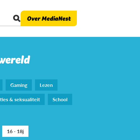
Over MediaNest
 wereld
Gaming
Lezen
ties & seksualiteit
School
16 - 18j