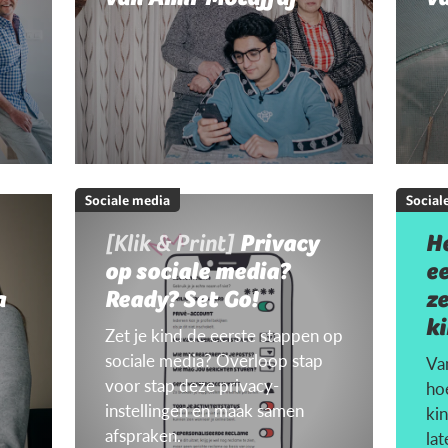
Sociale media
Social
[Klik & Print]
Privacy
H
op sociale media?
ee
a
Ready? Set Go!
ze
k
Zet je kind de eerste stappen op
sociale media? Overloop stap
Van
voor stap deze privacy-
hoe
instellingen en maak samen
ki
afspraken.
la