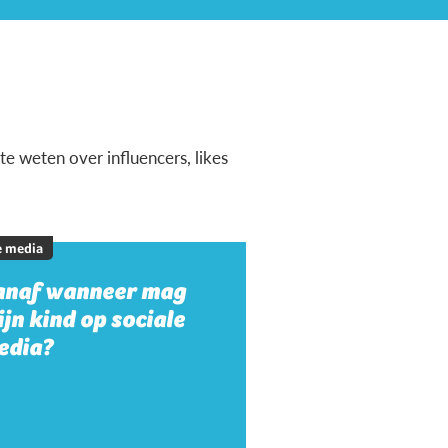
te weten over influencers, likes
e media
anaf wanneer mag
jn kind op sociale
edia?