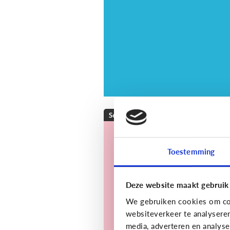
Sociale media
[Actueel]
Wat is
doxing en is het
Toestemming
strafbaar?
Deze website maakt gebruik
We gebruiken cookies om con
websiteverkeer te analysere
media, adverteren en analys