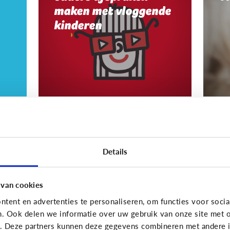
maken met vloggende
kinderen
Sociale media
Social
Shockerende
W
berichten op sociale
Details
Muz
media: misschien zit
of
ook jouw kind met
fil
 van cookies
vragen?
all
tent en advertenties te personaliseren, om functies voor socia
n. Ook delen we informatie over uw gebruik van onze site met o
e. Deze partners kunnen deze gegevens combineren met andere in