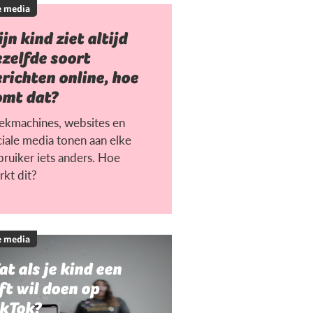
e media
jn kind ziet altijd
zelfde soort
richten online, hoe
omt dat?
ekmachines, websites en
ciale media tonen aan elke
bruiker iets anders. Hoe
rkt dit?
e media
t als je kind een
ft wil doen op
ikTok?