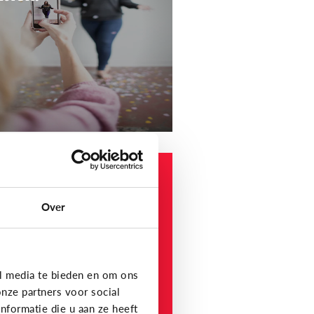
e media
at is YouTube?
Over
iekvideo’s, vlogs, tutorials
 compilaties van grappige
mpjes: op YouTube vind je het
emaal!
l media te bieden en om ons
nze partners voor social
formatie die u aan ze heeft