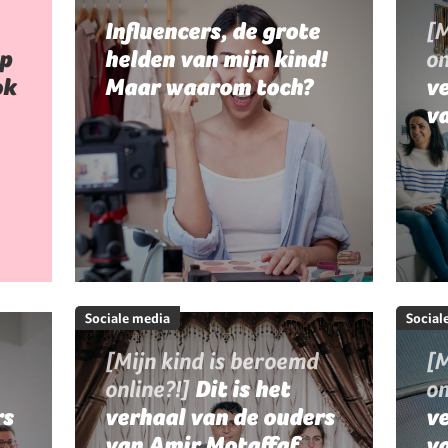
Influencers, de grote
[M
p
helden van mijn kind!
on
ok
Maar waarom toch?
ve
va
Sociale media
Social
[Mijn kind is beroemd
[M
online?!]
Dit is het
on
rs
verhaal van de ouders
v
van Amir Motaffaf
va