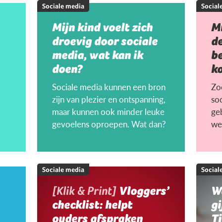
Sociale media
Social
Mijn kind voelt zich
Mi
droevig door sociale
de
media, wat kan ik
be
doen?
k
Sociale media kunnen een bron
Zo
zijn van plezier en ontspanning,
so
maar kunnen ook minder leuke
ge
gevoelens oproepen. Wat dan?
we
Sociale media
Social
[Klik & Print]
Vloggers’
Wa
checklist: helpt
gi
ouders afspraken
T