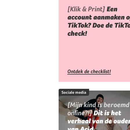
[Klik & Print]
Een
account aanmaken o
TikTok? Doe de TikT
check!
Ontdek de checklist!
Sociale media
[Mijn kind is beroemd
online?!]
Dit is het
verhaal van de oude
van Acid