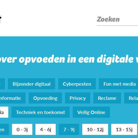
Zoeken
over opvoeden in een digitale
s
Bijzonder digitaal
Cyberpesten
Fun met media
nformatie
Opvoeding
Privacy
Reclame
Rela
ia
Techniek en toekomst
Veilig Online
den
0 - 3j
4 - 6j
7 - 9j
10 - 12j
13 - 15j