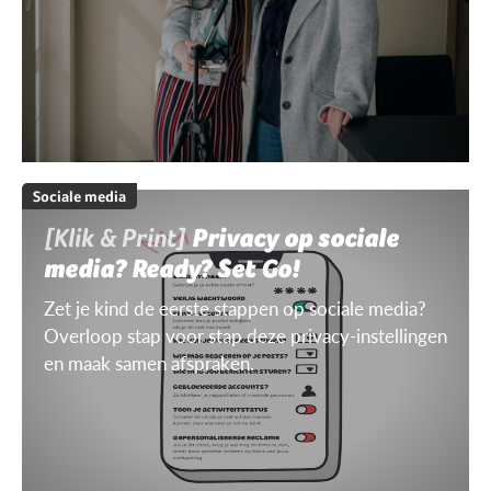
Sociale media
[Klik & Print]
Privacy op sociale
media? Ready? Set Go!
Zet je kind de eerste stappen op sociale media?
Overloop stap voor stap deze privacy-instellingen
en maak samen afspraken.