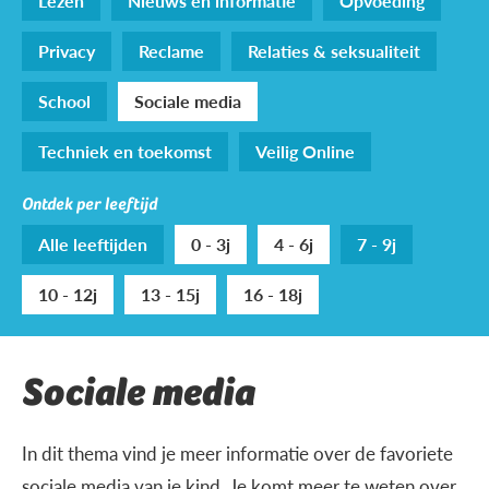
Lezen
Nieuws en informatie
Opvoeding
Privacy
Reclame
Relaties & seksualiteit
School
Sociale media
Techniek en toekomst
Veilig Online
Ontdek per leeftijd
Alle leeftijden
0 - 3j
4 - 6j
7 - 9j
10 - 12j
13 - 15j
16 - 18j
Sociale media
In dit thema vind je meer informatie over de favoriete
sociale media van je kind. Je komt meer te weten over