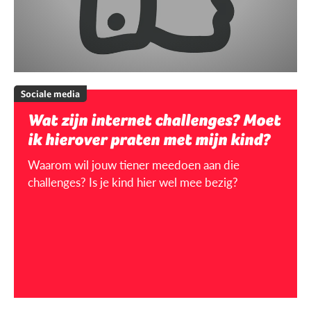
Sociale media
Wat zijn internet challenges? Moet
ik hierover praten met mijn kind?
Waarom wil jouw tiener meedoen aan die
challenges? Is je kind hier wel mee bezig?