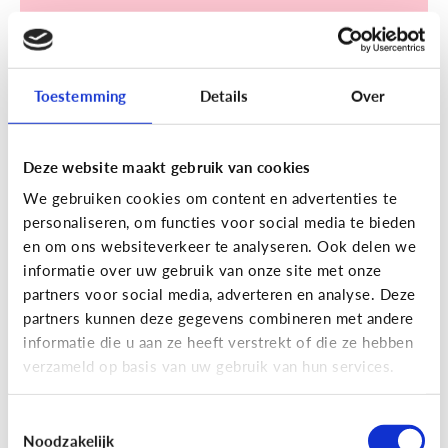
Toestemming
Details
Over
Sociale media
Deze website maakt gebruik van cookies
[Klik & Print]
Een account
We gebruiken cookies om content en advertenties te
aanmaken op TikTok? Doe de
personaliseren, om functies voor social media te bieden
TikTok check!
en om ons websiteverkeer te analyseren. Ook delen we
informatie over uw gebruik van onze site met onze
partners voor social media, adverteren en analyse. Deze
partners kunnen deze gegevens combineren met andere
informatie die u aan ze heeft verstrekt of die ze hebben
verzameld op basis van uw gebruik van hun services.
Ontdek de checklist!
Toestemmingsselectie
Noodzakelijk