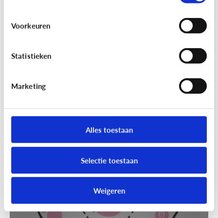
Voorkeuren
Statistieken
Marketing
Techniek en toekomst
[Klik & Print]
Slim speelgoed: waar
moet ik op letten?
Alles toestaan
Selectie toestaan
Weigeren