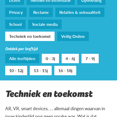
Lezen
Nieuws en informatie
Opvoeding
Privacy
Reclame
Relaties & seksualiteit
School
Sociale media
Techniek en toekomst
Veilig Online
Ontdek per leeftijd
Alle leeftijden
0 - 3j
4 - 6j
7 - 9j
10 - 12j
13 - 15j
16 - 18j
Techniek en toekomst
AR, VR, smart devices, … allemaal dingen waarvan in
jouw kindertijd nog geen sprake was. Wat is dat