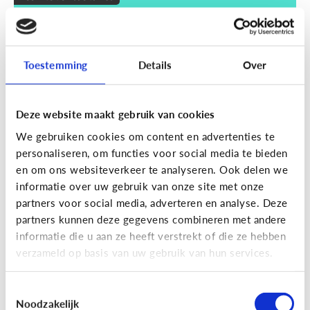
Wat zijn smart devices?
Toestemming
Details
Over
Deze website maakt gebruik van cookies
We gebruiken cookies om content en advertenties te
personaliseren, om functies voor social media te bieden
en om ons websiteverkeer te analyseren. Ook delen we
informatie over uw gebruik van onze site met onze
partners voor social media, adverteren en analyse. Deze
partners kunnen deze gegevens combineren met andere
Techniek en toekomst
informatie die u aan ze heeft verstrekt of die ze hebben
Wat je moet weten over VR en AR
verzameld op basis van uw gebruik van hun services.
Toestemmingsselectie
Noodzakelijk