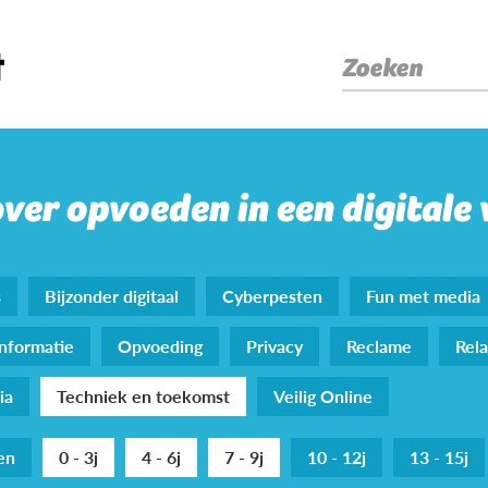
Zoeken
over opvoeden in een digitale
s
Bijzonder digitaal
Cyberpesten
Fun met media
nformatie
Opvoeding
Privacy
Reclame
Rela
ia
Techniek en toekomst
Veilig Online
den
0 - 3j
4 - 6j
7 - 9j
10 - 12j
13 - 15j