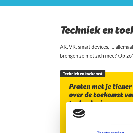
Techniek en to
AR, VR, smart devices, … allemaal
brengen ze met zich mee? Op zo’n
Techniek en toekomst
Praten met je tiener
over de toekomst va
technologie
Toestemming