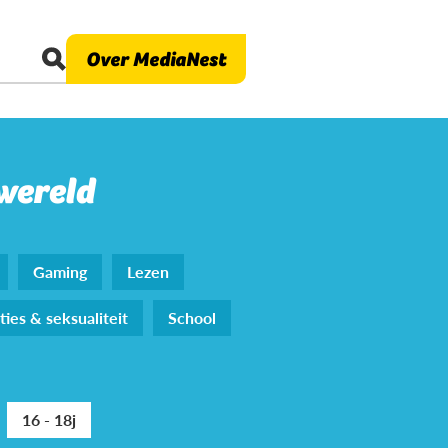
Over MediaNest
 wereld
Gaming
Lezen
ties & seksualiteit
School
16 - 18j