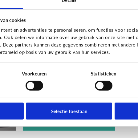
 van cookies
tent en advertenties te personaliseren, om functies voor socia
n. Ook delen we informatie over uw gebruik van onze site met o
Techniek en toekomst
e. Deze partners kunnen deze gegevens combineren met andere in
erzameld op basis van uw gebruik van hun services.
[Quiz]
Wat weet jij
et
over ‘Internet of
Toys’?
Voorkeuren
Statistieken
Selectie toestaan
Ontdek het hier!