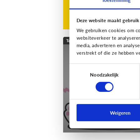
Deze website maakt gebruik
We gebruiken cookies om con
websiteverkeer te analysere
Techniek en toekomst
media, adverteren en analys
verstrekt of die ze hebben v
[Klik & Print]
Slim
speelgoed: waar mo
Toestemmingsselectie
ik op letten?
Noodzakelijk
Weigeren
Download de klik & print