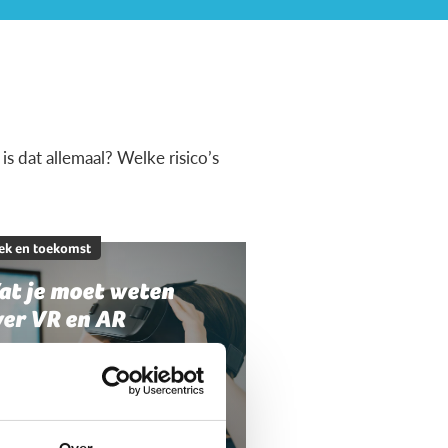
s dat allemaal? Welke risico’s
ek en toekomst
at je moet weten
ver VR en AR
Over