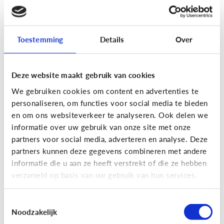
[Actua]
Hoe snel geven jongeren
hun bankkaart in ruil voor geld?
Toestemming
Details
Over
Deze website maakt gebruik van cookies
We gebruiken cookies om content en advertenties te
personaliseren, om functies voor social media te bieden
En wat zijn 'geldezels'?
en om ons websiteverkeer te analyseren. Ook delen we
informatie over uw gebruik van onze site met onze
partners voor social media, adverteren en analyse. Deze
Veilig Online
partners kunnen deze gegevens combineren met andere
[Hoe werkt het?]
Locatiegegevens
informatie die u aan ze heeft verstrekt of die ze hebben
verzameld op basis van uw gebruik van hun services.
delen via de smartphone
Toestemmingsselectie
Noodzakelijk