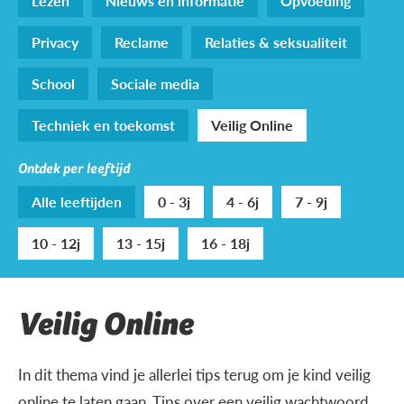
Lezen
Nieuws en informatie
Opvoeding
Privacy
Reclame
Relaties & seksualiteit
School
Sociale media
Techniek en toekomst
Veilig Online
Ontdek per leeftijd
Alle leeftijden
0 - 3j
4 - 6j
7 - 9j
10 - 12j
13 - 15j
16 - 18j
Veilig Online
In dit thema vind je allerlei tips terug om je kind veilig
online te laten gaan. Tips over een veilig wachtwoord,