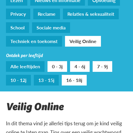
Lezen
Nieuws en informatie
Opvoeding
Privacy
Reclame
Relaties & seksualiteit
School
Sociale media
Techniek en toekomst
Veilig Online
Ontdek per leeftijd
Alle leeftijden
0 - 3j
4 - 6j
7 - 9j
10 - 12j
13 - 15j
16 - 18j
Veilig Online
In dit thema vind je allerlei tips terug om je kind veilig
online te laten gaan. Tips over een veilig wachtwoord,