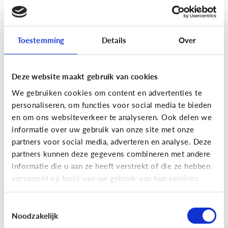
[Actua]
Hoe snel geven jongeren
hun bankkaart in ruil voor geld?
Toestemming
Details
Over
Deze website maakt gebruik van cookies
We gebruiken cookies om content en advertenties te
personaliseren, om functies voor social media te bieden
En wat zijn 'geldezels'?
en om ons websiteverkeer te analyseren. Ook delen we
informatie over uw gebruik van onze site met onze
partners voor social media, adverteren en analyse. Deze
Veilig Online
partners kunnen deze gegevens combineren met andere
[Hoe werkt het?]
Locatiegegevens
informatie die u aan ze heeft verstrekt of die ze hebben
verzameld op basis van uw gebruik van hun services.
delen via de smartphone
Toestemmingsselectie
Noodzakelijk