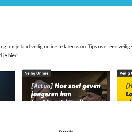
terug om je kind veilig online te laten gaan. Tips over een veil
je hier!
Veilig Online
Veilig
[Actua]
Hoe snel geven
[H
jongeren hun
L
bankkaart in ruil voor
v
geld?
Details