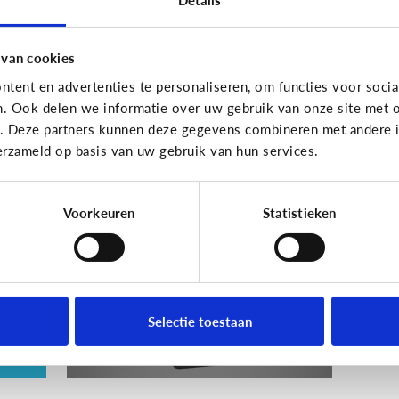
En wat zijn 'geldezels'?
 van cookies
tent en advertenties te personaliseren, om functies voor socia
n. Ook delen we informatie over uw gebruik van onze site met o
Veilig Online
e. Deze partners kunnen deze gegevens combineren met andere in
erzameld op basis van uw gebruik van hun services.
e
Wat is een veilig
wachtwoord voor mijn
kind?
Voorkeuren
Statistieken
ie
Selectie toestaan