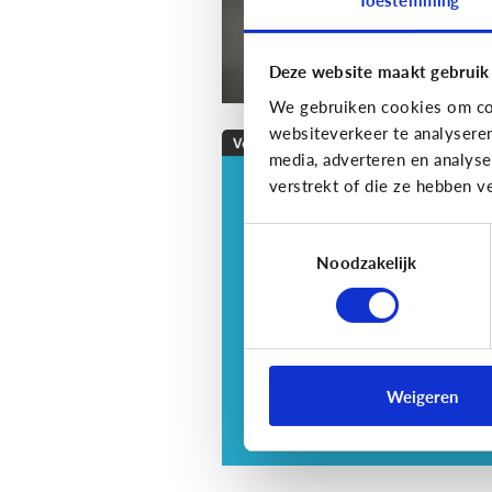
Deze website maakt gebruik
We gebruiken cookies om con
websiteverkeer te analysere
Veilig Online
media, adverteren en analys
verstrekt of die ze hebben v
Veilig online: hoe do
ik dat?
Toestemmingsselectie
Je zorgt er best voor dat je
Noodzakelijk
informatie alleen deelt met w
jij dit echt wilt. Hoe kan je dit
doen?
Weigeren
3 tips voor tieners