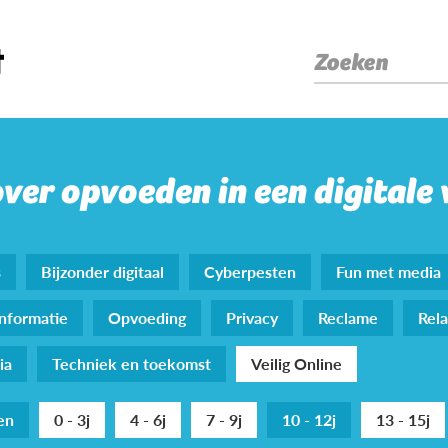
Zoeken
over opvoeden in een digitale
s
Bijzonder digitaal
Cyberpesten
Fun met media
nformatie
Opvoeding
Privacy
Reclame
Rela
ia
Techniek en toekomst
Veilig Online
den
0 - 3j
4 - 6j
7 - 9j
10 - 12j
13 - 15j