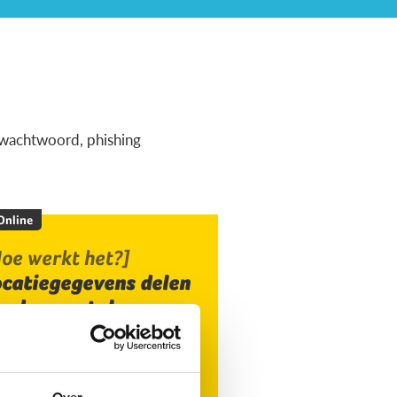
ig wachtwoord, phishing
 Online
oe werkt het?]
ocatiegegevens delen
ia de smartphone
Over