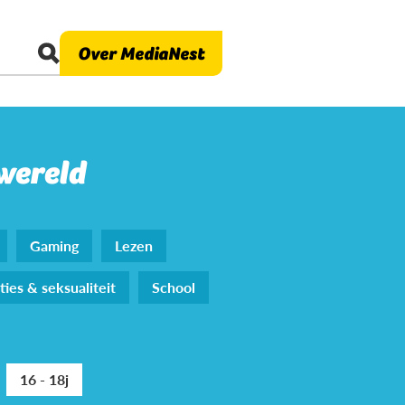
Over MediaNest
 wereld
Gaming
Lezen
ties & seksualiteit
School
16 - 18j