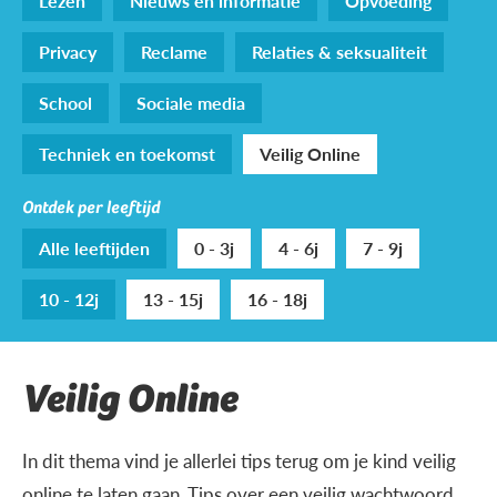
Lezen
Nieuws en informatie
Opvoeding
Privacy
Reclame
Relaties & seksualiteit
School
Sociale media
Techniek en toekomst
Veilig Online
Ontdek per leeftijd
Alle leeftijden
0 - 3j
4 - 6j
7 - 9j
10 - 12j
13 - 15j
16 - 18j
Veilig Online
In dit thema vind je allerlei tips terug om je kind veilig
online te laten gaan. Tips over een veilig wachtwoord,