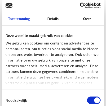
[Actua]
Hoe snel geven jongeren
hun bankkaart in ruil voor geld?
Toestemming
Details
Over
Deze website maakt gebruik van cookies
We gebruiken cookies om content en advertenties te
personaliseren, om functies voor social media te bieden
En wat zijn 'geldezels'?
en om ons websiteverkeer te analyseren. Ook delen we
informatie over uw gebruik van onze site met onze
partners voor social media, adverteren en analyse. Deze
Veilig Online
partners kunnen deze gegevens combineren met andere
[Hoe werkt het?]
Locatiegegevens
informatie die u aan ze heeft verstrekt of die ze hebben
verzameld op basis van uw gebruik van hun services.
delen via de smartphone
Toestemmingsselectie
Noodzakelijk