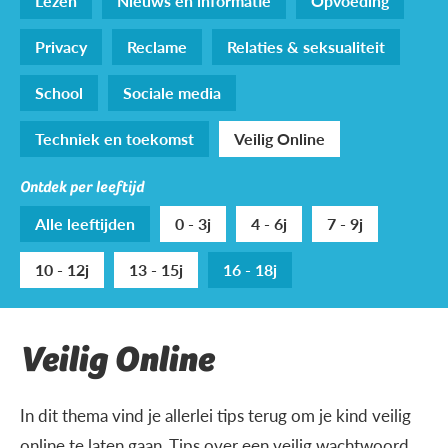
Lezen
Nieuws en informatie
Opvoeding
Privacy
Reclame
Relaties & seksualiteit
School
Sociale media
Techniek en toekomst
Veilig Online
Ontdek per leeftijd
Alle leeftijden
0 - 3j
4 - 6j
7 - 9j
10 - 12j
13 - 15j
16 - 18j
Veilig Online
In dit thema vind je allerlei tips terug om je kind veilig
online te laten gaan. Tips over een veilig wachtwoord,