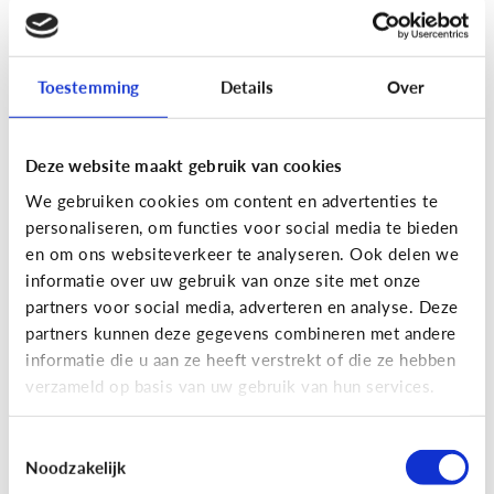
[Actua]
Hoe snel geven jongeren
hun bankkaart in ruil voor geld?
Toestemming
Details
Over
Deze website maakt gebruik van cookies
We gebruiken cookies om content en advertenties te
personaliseren, om functies voor social media te bieden
En wat zijn 'geldezels'?
en om ons websiteverkeer te analyseren. Ook delen we
informatie over uw gebruik van onze site met onze
partners voor social media, adverteren en analyse. Deze
Veilig Online
partners kunnen deze gegevens combineren met andere
[Hoe werkt het?]
Locatiegegevens
informatie die u aan ze heeft verstrekt of die ze hebben
verzameld op basis van uw gebruik van hun services.
delen via de smartphone
Toestemmingsselectie
Noodzakelijk