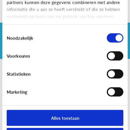
partners kunnen deze gegevens combineren met andere
informatie die u aan ze heeft verstrekt of die ze hebben
verzameld op basis van uw gebruik van hun services.
Vond je dit artikel nuttig?
Toestemmingsselectie
Noodzakelijk
Ja
Nee
Voorkeuren
Statistieken
Marketing
Alles toestaan
MediaNest is dé website over mediaopvoeding waar
ouders terecht kunnen voor een antwoord op hun