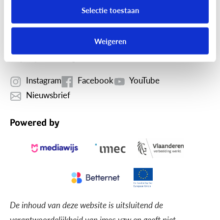
Selectie toestaan
vragen over de digitale wereld van hun kind.
Meer over
ons.
Weigeren
Blijf op de hoogte
Instagram
Facebook
YouTube
Nieuwsbrief
Powered by
De inhoud van deze website is uitsluitend de
verantwoordelijkheid van imec vzw en geeft niet