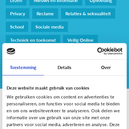
Lezen
Nieuws en informatie
Opvoeding
Privacy
Reclame
Relaties & seksualiteit
School
Sociale media
Techniek en toekomst
Veilig Online
Ontdek per leeftijd
Alle leeftijden
0 - 3j
4 - 6j
7 - 9j
Toestemming
Details
Over
10 - 12j
13 - 15j
16 - 18j
Deze website maakt gebruik van cookies
We gebruiken cookies om content en advertenties te
Interactieve Pretchat:
personaliseren, om functies voor social media te bieden
swipe je mee met de
en om ons websiteverkeer te analyseren. Ook delen we
informatie over uw gebruik van onze site met onze
afspraken?
partners voor social media, adverteren en analyse. Deze