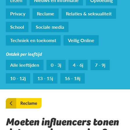
Lezen
Nieuws en informatie
Opvoeding
Privacy
Reclame
Relaties & seksualiteit
School
Sociale media
Techniek en toekomst
Veilig Online
Ontdek per leeftijd
Alle leeftijden
0 - 3j
4 - 6j
7 - 9j
10 - 12j
13 - 15j
16 - 18j
Reclame
Moeten influencers tonen