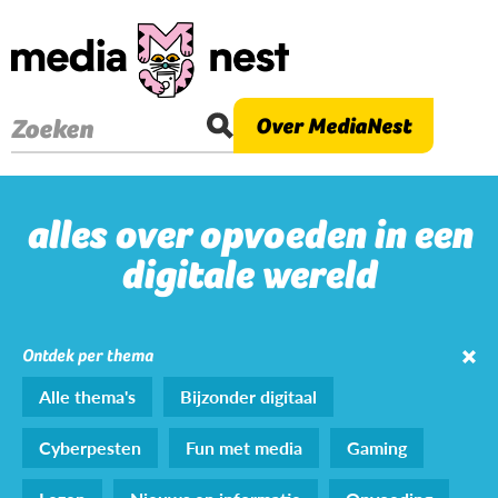
Overslaan
en
naar
de
Over MediaNest
Zoeken
inhoud
gaan
alles over opvoeden in een
digitale wereld
Ontdek per thema
Alle thema's
Bijzonder digitaal
Cyberpesten
Fun met media
Gaming