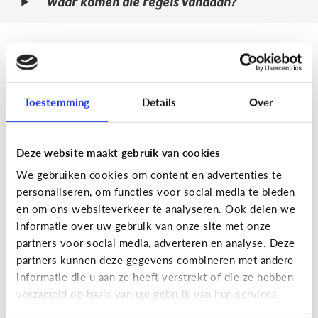
Waar komen die regels vandaan?
Hoe beschermt het mijn kinderen?
Bovenstaande regeltjes kunnen kinderen en jongeren
Toestemming
Details
Over
helpen reclame te herkennen. Daardoor zullen ze
sneller een kritische houding aannemen: Welke trucjes
gebruikt de content creator om mij te overtuigen?
Deze website maakt gebruik van cookies
Vertelt die wel zijn eerlijke mening? Heb ik het product
We gebruiken cookies om content en advertenties te
personaliseren, om functies voor social media te bieden
wel écht nodig? Natuurlijk lossen de regels niet alles
en om ons websiteverkeer te analyseren. Ook delen we
op. Het blijft moeilijk voor kinderen om reclame op te
informatie over uw gebruik van onze site met onze
merken tussen alle vermakelijke content op sociale
partners voor social media, adverteren en analyse. Deze
media. Ze kunnen dus zeker nog altijd beïnvloed
partners kunnen deze gegevens combineren met andere
informatie die u aan ze heeft verstrekt of die ze hebben
worden. Het zijn dan ook hun grote helden die de
verzameld op basis van uw gebruik van hun services.
producten aanraden!