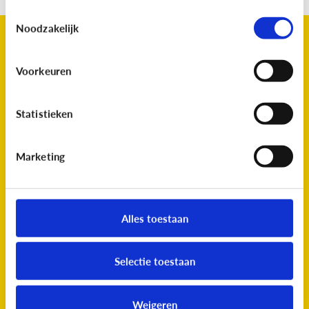
Toestemmingsselectie
Noodzakelijk
Wat als mijn kind zelf een content
creator is?
Voorkeuren
Is jouw kind zelf een content creator? Dan is het
belangrijk om samen een keertje de regels te
Statistieken
overlopen. Eventueel kan je de post voor het
publiceren controleren om foutjes te voorkomen. Het
Marketing
is ook een goed idee om samen met je kind te
overleggen over welke sponsordeals ze aannemen, en
welke ze beter afslaan. Denk samen na over vragen als:
Alles toestaan
Zou je het product ook gebruiken als je er geen
voordeel voor kreeg? Zouden je volgers dat soort
Selectie toestaan
content interessant vinden? Op die manier blijven ze
oprecht op sociale media.
Weigeren