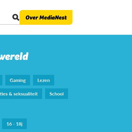
Over MediaNest
 wereld
Gaming
Lezen
ties & seksualiteit
School
16 - 18j