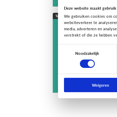
Deze website maakt gebruik
We gebruiken cookies om con
Techniek en toekomst
websiteverkeer te analysere
[Quiz]
Wat weet jij
media, adverteren en analys
over ‘Internet of
verstrekt of die ze hebben v
Toys’?
Toestemmingsselectie
Noodzakelijk
Ontdek het hier!
Weigeren