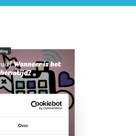
ding
uiz]
Wanneer is het
chermtijd?
Over