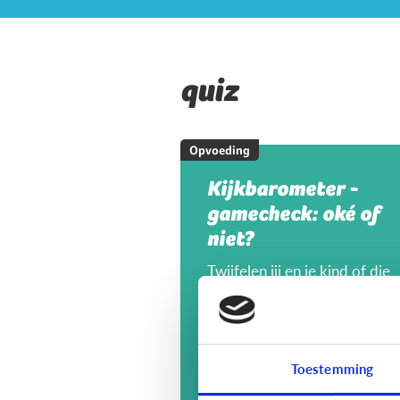
quiz
Opvoeding
Kijkbarometer -
gamecheck: oké of
niet?
Twijfelen jij en je kind of die
nieuwe game geschikt is? Vul
deze quiz in samen met je ki
en bespreek jullie keuzes.
Toestemming