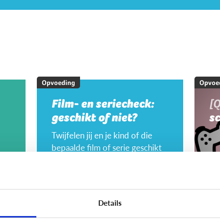
Opvoeding
Opvoe
Film- en seriecheck:
[Q
geschikt of niet?
s
Twijfelen jij en je kind of die
bepaalde film of serie geschikt
is? Vul samen deze quiz in met
je kind en bespreek jullie
nd
keuzes. Beslis op het einde
samen of de film of serie gepast
Details
is of niet!