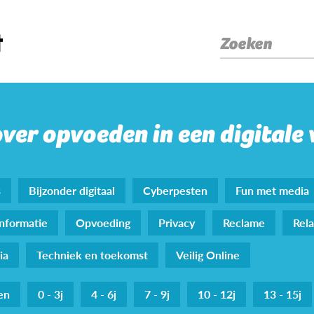
Zoeken
over opvoeden in een digitale
s
Bijzonder digitaal
Cyberpesten
Fun met media
nformatie
Opvoeding
Privacy
Reclame
Rela
ia
Techniek en toekomst
Veilig Online
den
0 - 3j
4 - 6j
7 - 9j
10 - 12j
13 - 15j