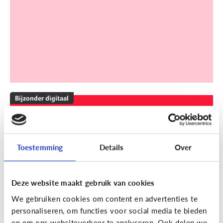
Bijzonder digitaal
Mijn kind is slechthorend of doof.
Welke apps of toepassingen
kunnen helpen?
Toestemming
Details
Over
Deze website maakt gebruik van cookies
We gebruiken cookies om content en advertenties te
personaliseren, om functies voor social media te bieden
en om ons websiteverkeer te analyseren. Ook delen we