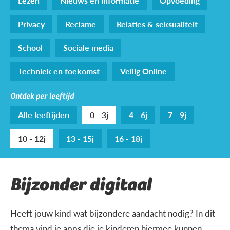
Lezen
Nieuws en informatie
Opvoeding
Privacy
Reclame
Relaties & seksualiteit
School
Sociale media
Techniek en toekomst
Veilig Online
Ontdek per leeftijd
Alle leeftijden
0 - 3j
4 - 6j
7 - 9j
10 - 12j
13 - 15j
16 - 18j
Bijzonder digitaal
Heeft jouw kind wat bijzondere aandacht nodig? In dit
thema vind je apps die je kinderen hiermee kunnen