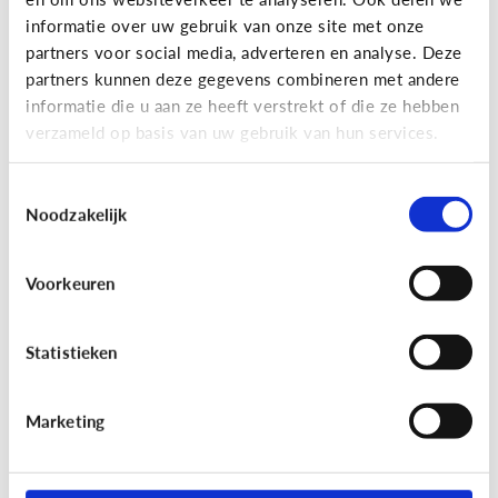
informatie over uw gebruik van onze site met onze
partners voor social media, adverteren en analyse. Deze
partners kunnen deze gegevens combineren met andere
Bijzonder digitaal
informatie die u aan ze heeft verstrekt of die ze hebben
Mijn kind is slechtziend of blind.
verzameld op basis van uw gebruik van hun services.
Welke apps of toepassingen
kunnen helpen?
Toestemmingsselectie
Noodzakelijk
Voorkeuren
Statistieken
Marketing
Bijzonder digitaal
Mijn kind heeft moeite met