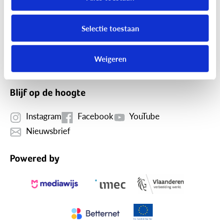
MediaNest is dé website over mediaopvoeding waar
Selectie toestaan
ouders terecht kunnen voor een antwoord op hun
vragen over de digitale wereld van hun kind.
Meer over
Weigeren
ons.
Blijf op de hoogte
Instagram
Facebook
YouTube
Nieuwsbrief
Powered by