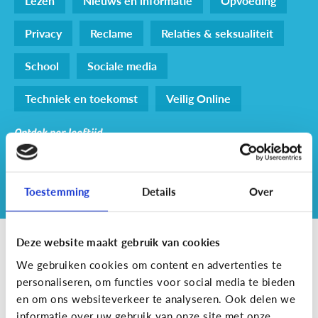
Lezen
Nieuws en informatie
Opvoeding
Privacy
Reclame
Relaties & seksualiteit
School
Sociale media
Techniek en toekomst
Veilig Online
Ontdek per leeftijd
Alle leeftijden
0 - 3j
4 - 6j
7 - 9j
10 - 12j
13 - 15j
16 - 18j
Toestemming
Details
Over
Deze website maakt gebruik van cookies
lichaam
We gebruiken cookies om content en advertenties te
personaliseren, om functies voor social media te bieden
en om ons websiteverkeer te analyseren. Ook delen we
Relaties & seksualiteit
informatie over uw gebruik van onze site met onze