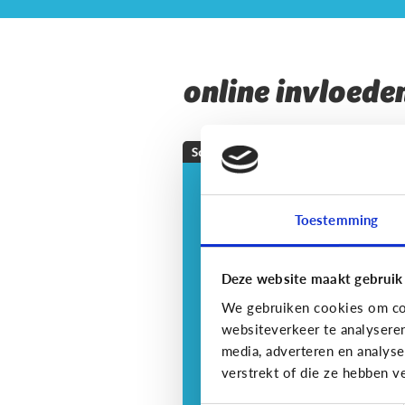
online invloede
Sociale media
Mijn kind doet
extreme uitspraken.
Toestemming
Wat nu?
Deze website maakt gebruik
We gebruiken cookies om con
websiteverkeer te analysere
media, adverteren en analys
verstrekt of die ze hebben v