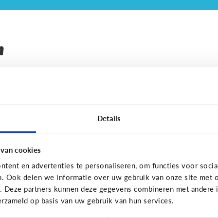
n
Sociale media
Wat ziet mijn tiener
op sociale media? En
Details
moet ik mij daar
zorgen om maken?
 van cookies
tent en advertenties te personaliseren, om functies voor socia
n. Ook delen we informatie over uw gebruik van onze site met o
e. Deze partners kunnen deze gegevens combineren met andere in
erzameld op basis van uw gebruik van hun services.