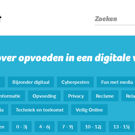
Zoeken
over opvoeden in een digitale
s
Bijzonder digitaal
Cyberpesten
Fun met media
nformatie
Opvoeding
Privacy
Reclame
Rela
ia
Techniek en toekomst
Veilig Online
den
0 - 3j
4 - 6j
7 - 9j
10 - 12j
13 - 15j