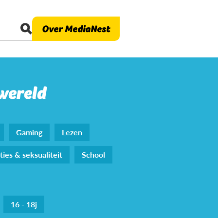
Over MediaNest
 wereld
Gaming
Lezen
ties & seksualiteit
School
16 - 18j