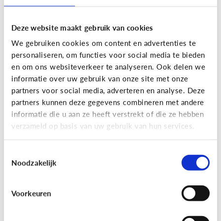
Leuke apps voor tieners om de
zomer door te komen
Deze website maakt gebruik van cookies
Geef je kind een duwtje in de rug met deze leuke
We gebruiken cookies om content en advertenties te
apps tegen verveling, waar ze op eigen houtje
personaliseren, om functies voor social media te bieden
mee aan de slag kunnen.
en om ons websiteverkeer te analyseren. Ook delen we
informatie over uw gebruik van onze site met onze
partners voor social media, adverteren en analyse. Deze
partners kunnen deze gegevens combineren met andere
informatie die u aan ze heeft verstrekt of die ze hebben
verzameld op basis van uw gebruik van hun services.
Veilig Online
Toestemmingsselectie
Noodzakelijk
Veilig online: hoe doe ik dat?
Je zorgt er best voor dat je informatie alleen deelt
Voorkeuren
met wie jij dit echt wilt. Hoe kan je dit doen?