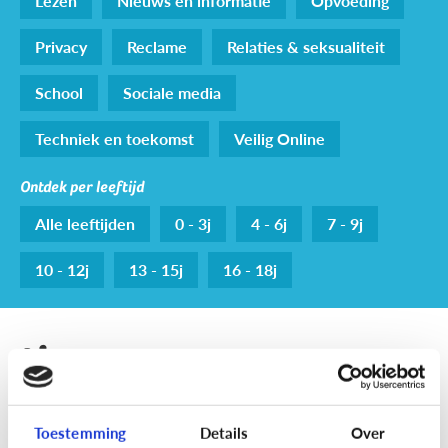
Lezen
Nieuws en informatie
Opvoeding
Privacy
Reclame
Relaties & seksualiteit
School
Sociale media
Techniek en toekomst
Veilig Online
Ontdek per leeftijd
Alle leeftijden
0 - 3j
4 - 6j
7 - 9j
10 - 12j
13 - 15j
16 - 18j
tieners
Fun met media
Toestemming
Details
Over