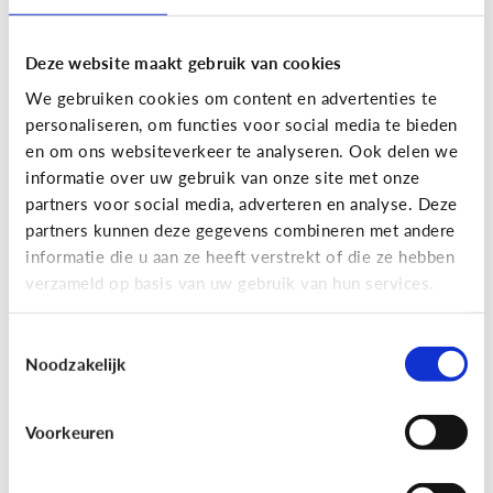
Deze website maakt gebruik van cookies
We gebruiken cookies om content en advertenties te
personaliseren, om functies voor social media te bieden
en om ons websiteverkeer te analyseren. Ook delen we
informatie over uw gebruik van onze site met onze
partners voor social media, adverteren en analyse. Deze
partners kunnen deze gegevens combineren met andere
Nieuws en informatie
informatie die u aan ze heeft verstrekt of die ze hebben
verzameld op basis van uw gebruik van hun services.
7 tips om met je kind te praten
over nieuws
Toestemmingsselectie
Noodzakelijk
Voorkeuren