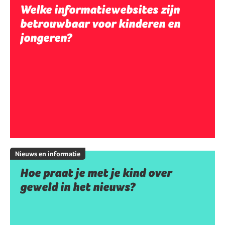
Welke informatiewebsites zijn
betrouwbaar voor kinderen en
jongeren?
Nieuws en informatie
Hoe praat je met je kind over
geweld in het nieuws?