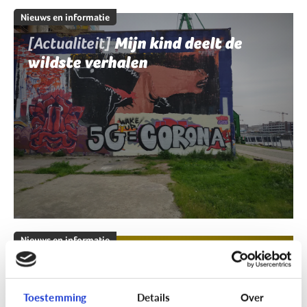
Nieuws en informatie
[Actualiteit]
Mijn kind deelt de
wildste verhalen
Nieuws en informatie
[Klik & Print]
Fact of fake?
Toestemming
Details
Over