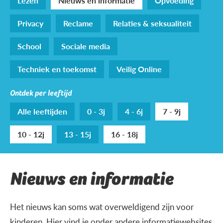
Lezen
Nieuws en informatie
Opvoeding
Privacy
Reclame
Relaties & seksualiteit
School
Sociale media
Techniek en toekomst
Veilig Online
Ontdek per leeftijd
Alle leeftijden
0 - 3j
4 - 6j
7 - 9j
10 - 12j
13 - 15j
16 - 18j
Nieuws en informatie
Het nieuws kan soms wat overweldigend zijn voor
kinderen. Hier vind je onder andere informatiewebsites